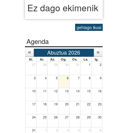
Ez dago ekimenik
gehiago ikusi
Agenda
Abuztua 2026
Al.
Ar.
Az.
Og.
Os.
La.
Ig.
27
28
29
30
31
1
2
3
4
5
6
7
8
9
10
11
12
13
14
15
16
17
18
19
20
21
22
23
24
25
26
27
28
29
30
31
1
2
3
4
5
6