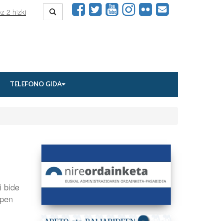
TELEFONO GIDA
i bide
rpen