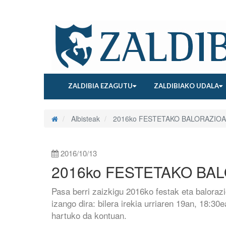
ZALDIBIA EZAGUTU
ZALDIBIAKO UDALA
Albisteak
2016ko FESTETAKO BALORAZIOA
2016/10/13
2016ko FESTETAKO BA
Pasa berri zaizkigu 2016ko festak eta balorazi
izango dira: bilera irekia urriaren 19an, 18:3
hartuko da kontuan.