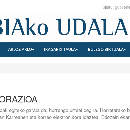
ARLOZ ARLO
IRAGARKI TAULA
BULEGO BIRTUALA
LORAZIOA
oak egiteko garaia da, hurrengo urteei begira. Horretarako b
0ean Karreanen eta korreo elektronikora idaztea. Edozein eka