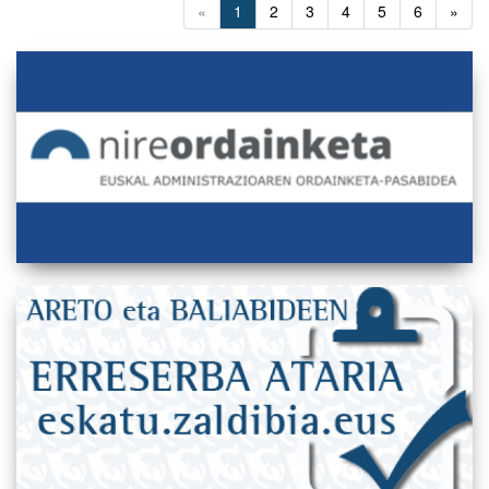
«
1
2
3
4
5
6
»