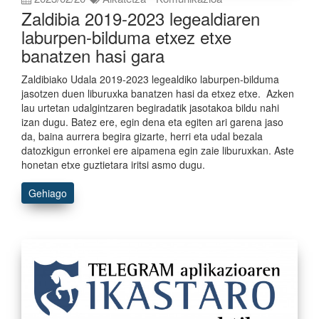
Zaldibia 2019-2023 legealdiaren
laburpen-bilduma etxez etxe
banatzen hasi gara
Zaldibiako Udala 2019-2023 legealdiko laburpen-bilduma
jasotzen duen liburuxka banatzen hasi da etxez etxe. Azken
lau urtetan udalgintzaren begiradatik jasotakoa bildu nahi
izan dugu. Batez ere, egin dena eta egiten ari garena jaso
da, baina aurrera begira gizarte, herri eta udal bezala
datozkigun erronkei ere aipamena egin zaie liburuxkan. Aste
honetan etxe guztietara iritsi asmo dugu.
Gehiago