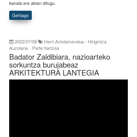
kanala ere abian ditugu.
Gehiago
2022/07/08
Herri Antolamendua - Hirigintza
Auzolana
Parte hartzea
Badator Zaldibiara, nazioarteko
sorkuntza burujabeaz
ARKITEKTURA LANTEGIA