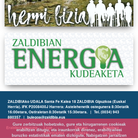
ZALDIBIAko UDALA Santa Fe Kalea 18 ZALDIBIA Gipuzkoa (Euskal
Herria). IFK P2008400J Harrera: Astelehenetik ostegunera 8:30etatik
16:00etara, Ostiraletan 8:30etatik 15:30etara. | Tel. (0034) 943
880357 | bulegoa@zaldibia.eus
Gure zerbitzuak hobetzeko, gure eta hirugarrenen cookieak
Erabilerraztasuna
Lege
Datuen
Erabilera
erabiltzen ditugu, eta iraunkorrak direnez, erabiltzaileei
informazioa
babesa
baldintzak
buruzko estatistikak ematen dizkigute. Nabigatzen jarraitzen