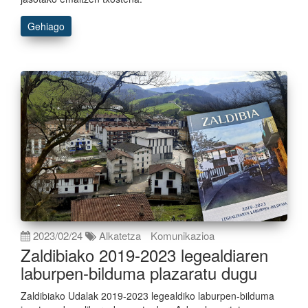
Gehiago
2023/02/24
Alkatetza
Komunikazioa
Zaldibiako 2019-2023 legealdiaren
laburpen-bilduma plazaratu dugu
Zaldibiako Udalak 2019-2023 legealdiko laburpen-bilduma