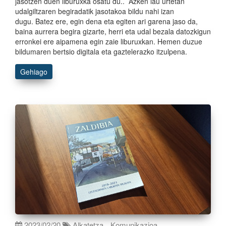
jasotzen duen liburuxka osatu du.. Azken lau urtetan
udalgiltzaren begiradatik jasotakoa bildu nahi izan
dugu. Batez ere, egin dena eta egiten ari garena jaso da,
baina aurrera begira gizarte, herri eta udal bezala datozkigun
erronkei ere aipamena egin zaie liburuxkan. Hemen duzue
bildumaren bertsio digitala eta gaztelerazko itzulpena.
Gehiago
2023/02/20
Alkatetza
Komunikazioa