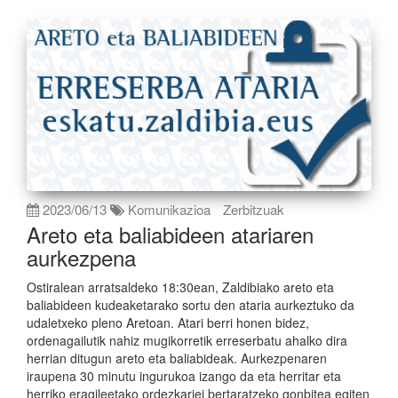
2023/06/13
Komunikazioa
Zerbitzuak
Areto eta baliabideen atariaren
aurkezpena
Ostiralean arratsaldeko 18:30ean, Zaldibiako areto eta
baliabideen kudeaketarako sortu den ataria aurkeztuko da
udaletxeko pleno Aretoan. Atari berri honen bidez,
ordenagailutik nahiz mugikorretik erreserbatu ahalko dira
herrian ditugun areto eta baliabideak. Aurkezpenaren
iraupena 30 minutu ingurukoa izango da eta herritar eta
herriko eragileetako ordezkariei bertaratzeko gonbitea egiten