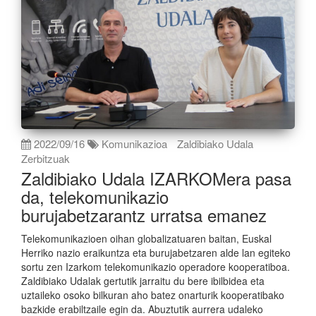
2022/09/16
Komunikazioa
Zaldibiako Udala
Zerbitzuak
Zaldibiako Udala IZARKOMera pasa
da, telekomunikazio
burujabetzarantz urratsa emanez
Telekomunikazioen oihan globalizatuaren baitan, Euskal
Herriko nazio eraikuntza eta burujabetzaren alde lan egiteko
sortu zen Izarkom telekomunikazio operadore kooperatiboa.
Zaldibiako Udalak gertutik jarraitu du bere ibilbidea eta
uztaileko osoko bilkuran aho batez onarturik kooperatibako
bazkide erabiltzaile egin da. Abuztutik aurrera udaleko