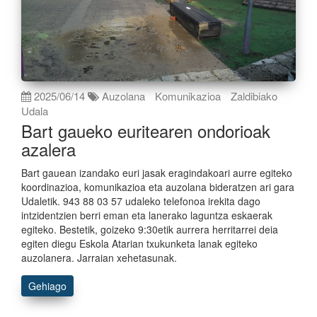
2025/06/14
Auzolana
Komunikazioa
Zaldibiako
Udala
Bart gaueko euritearen ondorioak
azalera
Bart gauean izandako euri jasak eragindakoari aurre egiteko
koordinazioa, komunikazioa eta auzolana bideratzen ari gara
Udaletik. 943 88 03 57 udaleko telefonoa irekita dago
intzidentzien berri eman eta lanerako laguntza eskaerak
egiteko. Bestetik, goizeko 9:30etik aurrera herritarrei deia
egiten diegu Eskola Atarian txukunketa lanak egiteko
auzolanera. Jarraian xehetasunak.
Gehiago