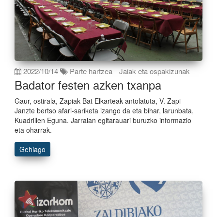
2022/10/14
Parte hartzea
Jaiak eta ospakizunak
Badator festen azken txanpa
Gaur, ostirala, Zapiak Bat Elkarteak antolatuta, V. Zapi
Janzte bertso afari-sariketa izango da eta bihar, larunbata,
Kuadrillen Eguna. Jarraian egitarauari buruzko informazio
eta oharrak.
Gehiago