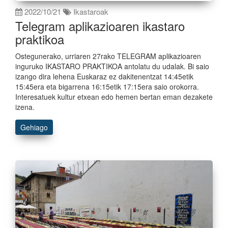
2022/10/21
Ikastaroak
Telegram aplikazioaren ikastaro
praktikoa
Ostegunerako, urriaren 27rako TELEGRAM aplikazioaren
inguruko IKASTARO PRAKTIKOA antolatu du udalak. Bi saio
izango dira lehena Euskaraz ez dakitenentzat 14:45etik
15:45era eta bigarrena 16:15etik 17:15era saio orokorra.
Interesatuek kultur etxean edo hemen bertan eman dezakete
izena.
Gehiago