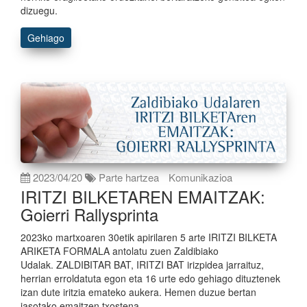
dizuegu.
Gehiago
2023/04/20
Parte hartzea
Komunikazioa
IRITZI BILKETAREN EMAITZAK:
Goierri Rallysprinta
2023ko martxoaren 30etik apirilaren 5 arte IRITZI BILKETA
ARIKETA FORMALA antolatu zuen Zaldibiako
Udalak. ZALDIBITAR BAT, IRITZI BAT irizpidea jarraituz,
herrian erroldatuta egon eta 16 urte edo gehiago dituztenek
izan dute iritzia emateko aukera. Hemen duzue bertan
jasotako emaitzen txostena.