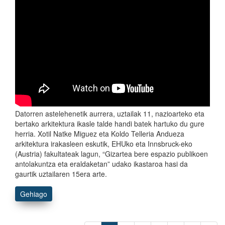
Datorren astelehenetik aurrera, uztailak 11, nazioarteko eta
bertako arkitektura ikasle talde handi batek hartuko du gure
herria. Xotil Natke Miguez eta Koldo Telleria Andueza
arkitektura irakasleen eskutik, EHUko eta Innsbruck-eko
(Austria) fakultateak lagun, “Gizartea bere espazio publikoen
antolakuntza eta eraldaketan” udako ikastaroa hasi da
gaurtik uztailaren 15era arte.
Gehiago