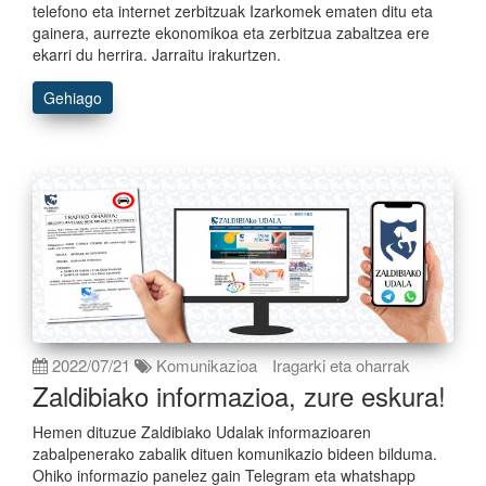
telefono eta internet zerbitzuak Izarkomek ematen ditu eta
gainera, aurrezte ekonomikoa eta zerbitzua zabaltzea ere
ekarri du herrira. Jarraitu irakurtzen.
Gehiago
2022/07/21
Komunikazioa
Iragarki eta oharrak
Zaldibiako informazioa, zure eskura!
Hemen dituzue Zaldibiako Udalak informazioaren
zabalpenerako zabalik dituen komunikazio bideen bilduma.
Ohiko informazio panelez gain Telegram eta whatshapp