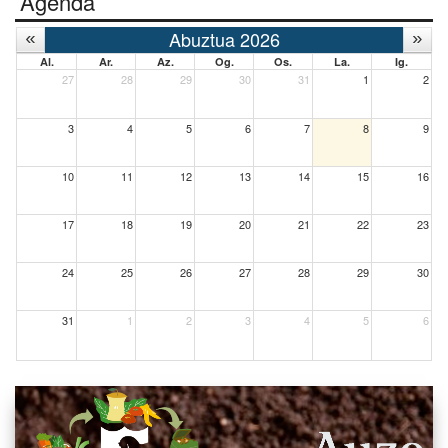
Agenda
Abuztua 2026
Al.
Ar.
Az.
Og.
Os.
La.
Ig.
27
28
29
30
31
1
2
3
4
5
6
7
8
9
10
11
12
13
14
15
16
17
18
19
20
21
22
23
24
25
26
27
28
29
30
31
1
2
3
4
5
6