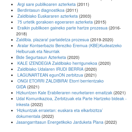
Argi sare publikoaren azterketa
(2011)
Berdintasun diagnostikoa
(2011)
Zaldibiako Euskararen azterketa
(2003)
75 urtetik gorakoen egoeraren azterketa
(2015)
Eraikin publikoen gaineko parte hartze prozesua
(2016-
2018)
Zaldibia. plazara! partaidetza prozesua
(2019-2020)
Aralar Kontserbazio Bereziko Eremua (KBE)Kudeatzeko
Helburuak eta Neurriak
Bide Segurtasun Azterketa
(2020)
KALE IZENDEGIA Zaldibiako herrigunekoa
(2020)
Zaldibiako Udalaren IRUDI BERRIA
(2020)
LAGUNARTEAN egunON zerbitzua
(2021)
ONGI ETORRI ZALDIBIRA! Etorri berrientzako
GIDA
(2021)
Hizkuntzen Kale Erabileraren neurketaren emaitzak
(2021)
Udal Komunikazioa, Zerbitzuak eta Parte Hartzeko bideak -
inkesta
(2022)
‘Hizkuntzak erraietan: euskara eta elkarbizitza’
dokumentala
(2022)
Jasangarritasun Energetikoko Jarduketa Plana
(2022)