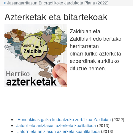
Jasangarritasun Energetikoko Jarduketa Plana (2022)
Azterketak eta bitartekoak
Zaldibian eta
Zaldibiari edo bertako
herritarretan
oinarrituriko azterketa
ezberdinak aurkituko
dituzue hemen.
Hondakinak gaika kudeatzeko zerbitzua Zaldibian
(2022)
Jatorri eta aniztasun azterketa kualitatiboa
(2013)
Jatorri eta aniztasun azterketa kuantitatiboa
(2013)