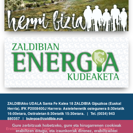
ZALDIBIAko UDALA Santa Fe Kalea 18 ZALDIBIA Gipuzkoa (Euskal
Herria). IFK P2008400J Harrera: Astelehenetik ostegunera 8:30etatik
16:00etara, Ostiraletan 8:30etatik 15:30etara. | Tel. (0034) 943
880357 | bulegoa@zaldibia.eus
Gure zerbitzuak hobetzeko, gure eta hirugarrenen cookieak
Erabilerraztasuna
Lege
Datuen
Erabilera
erabiltzen ditugu, eta iraunkorrak direnez, erabiltzaileei