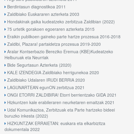
Berdintasun diagnostikoa 2011
Zaldibiako Euskararen azterketa 2003
Hondakinak gaika kudeatzeko zerbitzua Zaldibian (2022)
75 urtetik gorakoen egoeraren azterketa 2015
Eraikin publikoen gaineko parte hartze prozesua 2016-2018
Zaldibi, Plazara! partaidetza prozesua 2019-2020
Aralar Kontserbazio Bereziko Eremua (KBE)Kudeatzeko
Helburuak eta Neurriak
Bide Segurtasun Azterketa (2020)
KALE IZENDEGIA Zaldibiako herrigunekoa 2020
Zaldibiako Udalaren IRUDI BERRIA 2020
LAGUNARTEAN egunON zerbitzua 2021
ONGI ETORRI ZALDIBIRA! Etorri berrientzako GIDA 2021
Hizkuntzen kale erabileraren neurketaren emaitzak 2021
Udal Komunikazioa, Zerbitzuak eta Parte hartzeko bideei
buruzko inkesta (2022)
HIZKUNTZAK ERRAIETAN: euskara eta elkarbizitza
dokumentala 2022