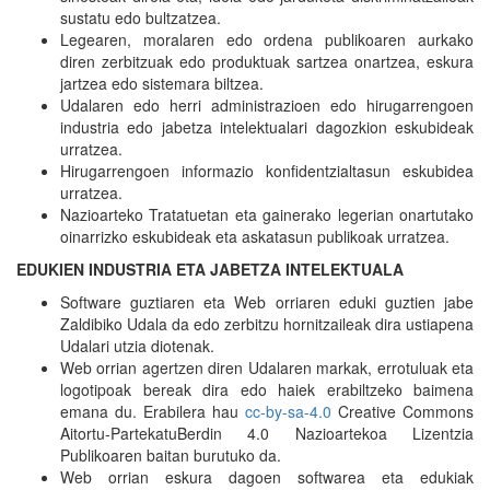
sustatu edo bultzatzea.
Legearen, moralaren edo ordena publikoaren aurkako
diren zerbitzuak edo produktuak sartzea onartzea, eskura
jartzea edo sistemara biltzea.
Udalaren edo herri administrazioen edo hirugarrengoen
industria edo jabetza intelektualari dagozkion eskubideak
urratzea.
Hirugarrengoen informazio konfidentzialtasun eskubidea
urratzea.
Nazioarteko Tratatuetan eta gainerako legerian onartutako
oinarrizko eskubideak eta askatasun publikoak urratzea.
EDUKIEN INDUSTRIA ETA JABETZA INTELEKTUALA
Software guztiaren eta Web orriaren eduki guztien jabe
Zaldibiko Udala da edo zerbitzu hornitzaileak dira ustiapena
Udalari utzia diotenak.
Web orrian agertzen diren Udalaren markak, errotuluak eta
logotipoak bereak dira edo haiek erabiltzeko baimena
emana du. Erabilera hau
cc-by-sa-4.0
Creative Commons
Aitortu-PartekatuBerdin 4.0 Nazioartekoa Lizentzia
Publikoaren baitan burutuko da.
Web orrian eskura dagoen softwarea eta edukiak