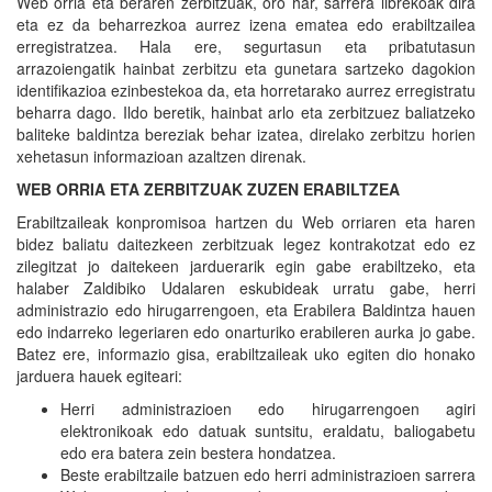
Web orria eta beraren zerbitzuak, oro har, sarrera librekoak dira
eta ez da beharrezkoa aurrez izena ematea edo erabiltzailea
erregistratzea. Hala ere, segurtasun eta pribatutasun
arrazoiengatik hainbat zerbitzu eta gunetara sartzeko dagokion
identifikazioa ezinbestekoa da, eta horretarako aurrez erregistratu
beharra dago. Ildo beretik, hainbat arlo eta zerbitzuez baliatzeko
baliteke baldintza bereziak behar izatea, direlako zerbitzu horien
xehetasun informazioan azaltzen direnak.
WEB ORRIA ETA ZERBITZUAK ZUZEN ERABILTZEA
Erabiltzaileak konpromisoa hartzen du Web orriaren eta haren
bidez baliatu daitezkeen zerbitzuak legez kontrakotzat edo ez
zilegitzat jo daitekeen jarduerarik egin gabe erabiltzeko, eta
halaber Zaldibiko Udalaren eskubideak urratu gabe, herri
administrazio edo hirugarrengoen, eta Erabilera Baldintza hauen
edo indarreko legeriaren edo onarturiko erabileren aurka jo gabe.
Batez ere, informazio gisa, erabiltzaileak uko egiten dio honako
jarduera hauek egiteari:
Herri administrazioen edo hirugarrengoen agiri
elektronikoak edo datuak suntsitu, eraldatu, baliogabetu
edo era batera zein bestera hondatzea.
Beste erabiltzaile batzuen edo herri administrazioen sarrera