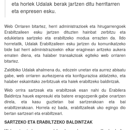
eta horiek Udalak berak jartzen ditu herritarren
eta enpresen esku.
Web Orriaren bitartez, herri administrazioek eta hirugarrengoek
Erabiltzaileen esku jartzen dituzten hainbat zerbitzu eta
edukietara sartzeko eta erabiltzeko modua errazten da. Ildo
horretatik, Udalak Erabiltzaileen esku jartzen du komunikatzeko
bide bat herri administrazioekin elkar eraginean aritzeko aukera
ematen diena, eta halaber transakzioak egiteko web orriaren
bitartez.
Zaldibiko Udalak ahalmena du, edozein unetan eta aurrez abisatu
gabe, web orriaren aurkezpena eta konfigurazioa aldatzeko, eta
halaber eskainitako zerbitzuak eta haiek erabiltzeko baldintzak.
Web orrira sartzeak eta erabiltzeak esan nahi du Erabilera
Baldintza hauek espresuki eta batere eragozpenik gabe onartzen
direla, eta kasu guztietan bai sartzerakoan eta bai
erabiltzerakoan. Horrela ez bada, erabiltzaileak uko egingo dio
bertan sartzeari eta erabiltzeari.
SARTZEKO ETA ERABILTZEKO BALDINTZAK