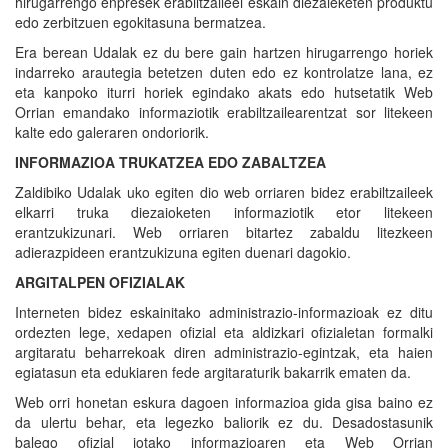
hirugarrengo enpresek erabiltzaileei eskain diezaieketen produktu
edo zerbitzuen egokitasuna bermatzea.
Era berean Udalak ez du bere gain hartzen hirugarrengo horiek
indarreko arautegia betetzen duten edo ez kontrolatze lana, ez
eta kanpoko iturri horiek egindako akats edo hutsetatik Web
Orrian emandako informaziotik erabiltzailearentzat sor litekeen
kalte edo galeraren ondoriorik.
INFORMAZIOA TRUKATZEA EDO ZABALTZEA
Zaldibiko Udalak uko egiten dio web orriaren bidez erabiltzaileek
elkarri truka diezaioketen informaziotik etor litekeen
erantzukizunari. Web orriaren bitartez zabaldu litezkeen
adierazpideen erantzukizuna egiten duenari dagokio.
ARGITALPEN OFIZIALAK
Interneten bidez eskainitako administrazio-informazioak ez ditu
ordezten lege, xedapen ofizial eta aldizkari ofizialetan formalki
argitaratu beharrekoak diren administrazio-egintzak, eta haien
egiatasun eta edukiaren fede argitaraturik bakarrik ematen da.
Web orri honetan eskura dagoen informazioa gida gisa baino ez
da ulertu behar, eta legezko baliorik ez du. Desadostasunik
balego ofizial jotako informazioaren eta Web Orrian