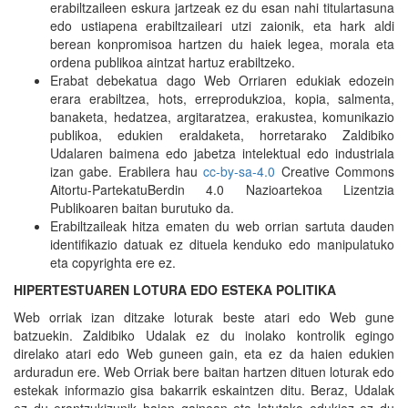
erabiltzaileen eskura jartzeak ez du esan nahi titulartasuna
edo ustiapena erabiltzaileari utzi zaionik, eta hark aldi
berean konpromisoa hartzen du haiek legea, morala eta
ordena publikoa aintzat hartuz erabiltzeko.
Erabat debekatua dago Web Orriaren edukiak edozein
erara erabiltzea, hots, erreprodukzioa, kopia, salmenta,
banaketa, hedatzea, argitaratzea, erakustea, komunikazio
publikoa, edukien eraldaketa, horretarako Zaldibiko
Udalaren baimena edo jabetza intelektual edo industriala
izan gabe. Erabilera hau
cc-by-sa-4.0
Creative Commons
Aitortu-PartekatuBerdin 4.0 Nazioartekoa Lizentzia
Publikoaren baitan burutuko da.
Erabiltzaileak hitza ematen du web orrian sartuta dauden
identifikazio datuak ez dituela kenduko edo manipulatuko
eta copyrighta ere ez.
HIPERTESTUAREN LOTURA EDO ESTEKA POLITIKA
Web orriak izan ditzake loturak beste atari edo Web gune
batzuekin. Zaldibiko Udalak ez du inolako kontrolik egingo
direlako atari edo Web guneen gain, eta ez da haien edukien
arduradun ere. Web Orriak bere baitan hartzen dituen loturak edo
estekak informazio gisa bakarrik eskaintzen ditu. Beraz, Udalak