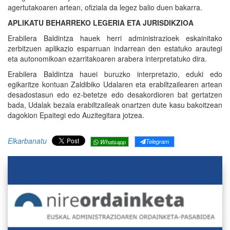
agertutakoaren artean, ofiziala da legez balio duen bakarra.
APLIKATU BEHARREKO LEGERIA ETA JURISDIKZIOA
Erabilera Baldintza hauek herri administrazioek eskainitako
zerbitzuen aplikazio esparruan indarrean den estatuko arautegi
eta autonomikoan ezarritakoaren arabera interpretatuko dira.
Erabilera Baldintza hauei buruzko interpretazio, eduki edo
egikaritze kontuan Zaldibiko Udalaren eta erabiltzailearen artean
desadostasun edo ez-betetze edo desakordioren bat gertatzen
bada, Udalak bezala erabiltzaileak onartzen dute kasu bakoitzean
dagokion Epaitegi edo Auzitegitara jotzea.
Elkarbanatu
Telegram
Whatsapp