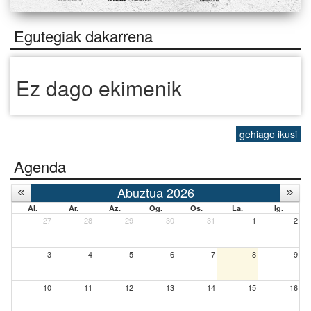
Egutegiak dakarrena
Ez dago ekimenik
gehiago ikusi
Agenda
Abuztua 2026
Al.
Ar.
Az.
Og.
Os.
La.
Ig.
27
28
29
30
31
1
2
3
4
5
6
7
8
9
10
11
12
13
14
15
16