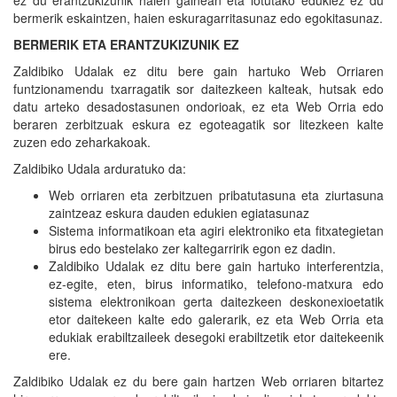
ez du erantzukizunik haien gainean eta lotutako edukiez ez du
bermerik eskaintzen, haien eskuragarritasunaz edo egokitasunaz.
BERMERIK ETA ERANTZUKIZUNIK EZ
Zaldibiko Udalak ez ditu bere gain hartuko Web Orriaren
funtzionamendu txarragatik sor daitezkeen kalteak, hutsak edo
datu arteko desadostasunen ondorioak, ez eta Web Orria edo
beraren zerbitzuak eskura ez egoteagatik sor litezkeen kalte
zuzen edo zeharkakoak.
Zaldibiko Udala arduratuko da:
Web orriaren eta zerbitzuen pribatutasuna eta ziurtasuna
zaintzeaz eskura dauden edukien egiatasunaz
Sistema informatikoan eta agiri elektroniko eta fitxategietan
birus edo bestelako zer kaltegarririk egon ez dadin.
Zaldibiko Udalak ez ditu bere gain hartuko interferentzia,
ez-egite, eten, birus informatiko, telefono-matxura edo
sistema elektronikoan gerta daitezkeen deskonexioetatik
etor daitekeen kalte edo galerarik, ez eta Web Orria eta
edukiak erabiltzaileek desegoki erabiltzetik etor daitekeenik
ere.
Zaldibiko Udalak ez du bere gain hartzen Web orriaren bitartez