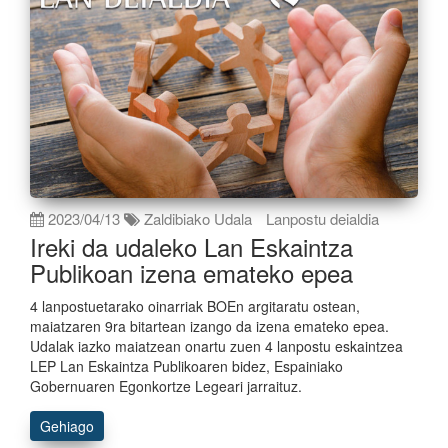
2023/04/13
Zaldibiako Udala
Lanpostu deialdia
Ireki da udaleko Lan Eskaintza
Publikoan izena emateko epea
4 lanpostuetarako oinarriak BOEn argitaratu ostean,
maiatzaren 9ra bitartean izango da izena emateko epea.
Udalak iazko maiatzean onartu zuen 4 lanpostu eskaintzea
LEP Lan Eskaintza Publikoaren bidez, Espainiako
Gobernuaren Egonkortze Legeari jarraituz.
Gehiago