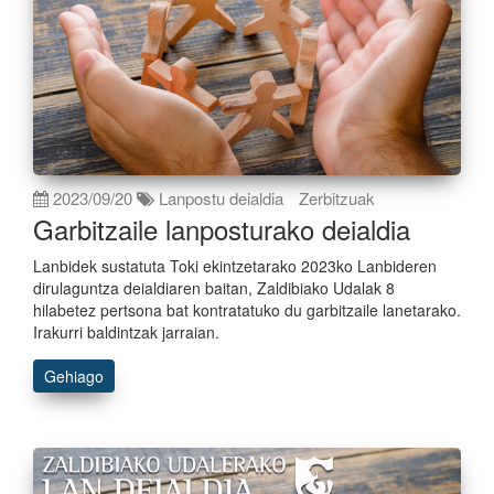
2023/09/20
Lanpostu deialdia
Zerbitzuak
Garbitzaile lanposturako deialdia
Lanbidek sustatuta Toki ekintzetarako 2023ko Lanbideren
dirulaguntza deialdiaren baitan, Zaldibiako Udalak 8
hilabetez pertsona bat kontratatuko du garbitzaile lanetarako.
Irakurri baldintzak jarraian.
Gehiago