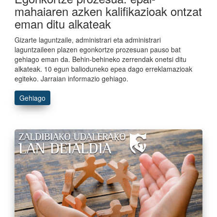
mahaiaren azken kalifikazioak ontzat
eman ditu alkateak
Gizarte laguntzaile, administrari eta administrari
laguntzaileen plazen egonkortze prozesuan pauso bat
gehiago eman da. Behin-behineko zerrendak onetsi ditu
alkateak. 10 egun balioduneko epea dago erreklamazioak
egiteko. Jarraian informazio gehiago.
Gehiago