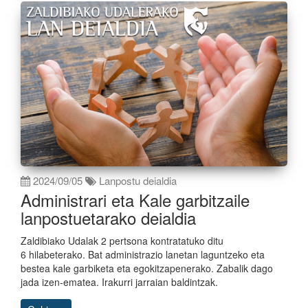
2024/09/05
Lanpostu deialdia
Administrari eta Kale garbitzaile
lanpostuetarako deialdia
Zaldibiako Udalak 2 pertsona kontratatuko ditu
6 hilabeterako. Bat administrazio lanetan laguntzeko eta
bestea kale garbiketa eta egokitzapenerako. Zabalik dago
jada izen-ematea. Irakurri jarraian baldintzak.