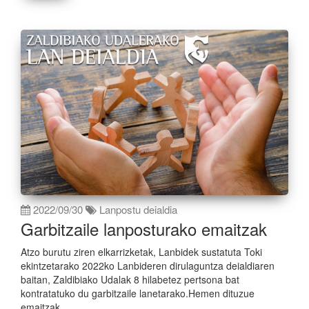
2022/09/30
Lanpostu deialdia
Garbitzaile lanposturako emaitzak
Atzo burutu ziren elkarrizketak, Lanbidek sustatuta Toki
ekintzetarako 2022ko Lanbideren dirulaguntza deialdiaren
baitan, Zaldibiako Udalak 8 hilabetez pertsona bat
kontratatuko du garbitzaile lanetarako.Hemen dituzue
emaitzak.