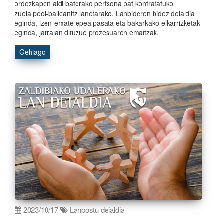
ordezkapen aldi baterako pertsona bat kontratatuko
zuela peoi-balioanitz lanetarako. Lanbideren bidez deialdia
eginda, izen-emate epea pasata eta bakarkako elkarrizketak
eginda, jarraian dituzue prozesuaren emaitzak.
Gehiago
2023/10/17
Lanpostu deialdia