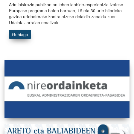
Administrazio publikoetan lehen lanbide-esperientzia izateko
Europako programa baten barruan, 16 eta 30 urte bitarteko
gaztea urtebeterako kontratatzeko deialdia zabaldu zuen
Udalak. Jarraian emaitzak.
Gehiago