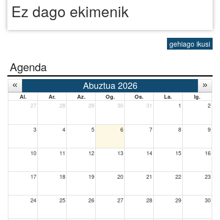
Ez dago ekimenik
gehiago ikusi
Agenda
Abuztua 2026
Al.
Ar.
Az.
Og.
Os.
La.
Ig.
27
28
29
30
31
1
2
3
4
5
6
7
8
9
10
11
12
13
14
15
16
17
18
19
20
21
22
23
24
25
26
27
28
29
30