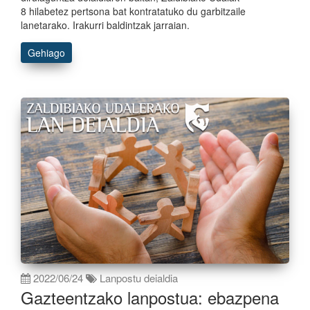
8 hilabetez pertsona bat kontratatuko du garbitzaile
lanetarako. Irakurri baldintzak jarraian.
Gehiago
2022/06/24
Lanpostu deialdia
Gazteentzako lanpostua: ebazpena