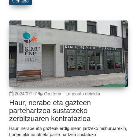
Gehiago
2024/07/17
Gazteria
Lanpostu deialdia
Haur, nerabe eta gazteen
partehartzea sustatzeko
zerbitzuaren kontratazioa
Haur, nerabe eta gazteak erdigunean jartzeko helburuarekin,
horien ekimenak eta parte-hartzea sustatuko