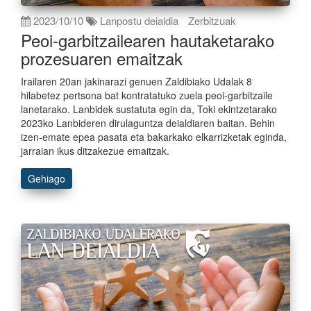
2023/10/10
Lanpostu deialdia
Zerbitzuak
Peoi-garbitzailearen hautaketarako
prozesuaren emaitzak
Irailaren 20an jakinarazi genuen Zaldibiako Udalak 8
hilabetez pertsona bat kontratatuko zuela peoi-garbitzaile
lanetarako. Lanbidek sustatuta egin da, Toki ekintzetarako
2023ko Lanbideren dirulaguntza deialdiaren baitan. Behin
izen-emate epea pasata eta bakarkako elkarrizketak eginda,
jarraian ikus ditzakezue emaitzak.
Gehiago