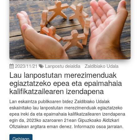
2023/11/21
Lanpostu deialdia
Zaldibiako Udala
Lau lanpostutan merezimenduak
egiaztatzeko epea eta epaimahaia
kalifikatzailearen izendapena
Lan eskaintza publikoaren bidez Zaldibiako Udalak
eskainitako lau lanpostutan merezimenduak egiaztatzeko
epea ireki da eta epaimahaia kalifikatzailearen izendapena
egin da, 2023ko azaroaren 21ean Gipuzkoako Aldizkari
Ofizialean argitara eman denez. Informazio osoa jarraian.
Gehiago