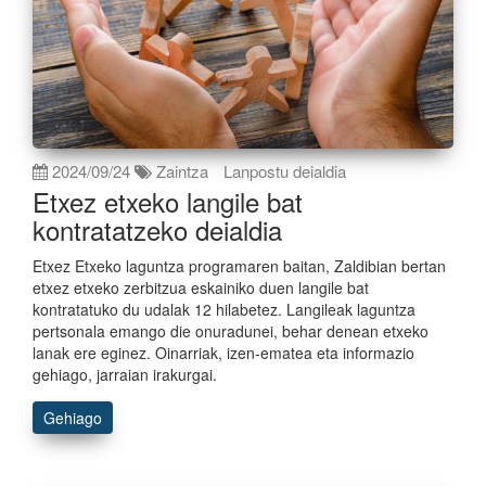
2024/09/24
Zaintza
Lanpostu deialdia
Etxez etxeko langile bat
kontratatzeko deialdia
Etxez Etxeko laguntza programaren baitan, Zaldibian bertan
etxez etxeko zerbitzua eskainiko duen langile bat
kontratatuko du udalak 12 hilabetez. Langileak laguntza
pertsonala emango die onuradunei, behar denean etxeko
lanak ere eginez. Oinarriak, izen-ematea eta informazio
gehiago, jarraian irakurgai.
Gehiago