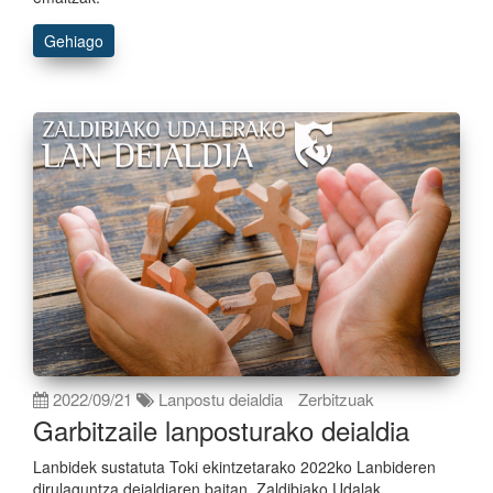
Gehiago
2022/09/21
Lanpostu deialdia
Zerbitzuak
Garbitzaile lanposturako deialdia
Lanbidek sustatuta Toki ekintzetarako 2022ko Lanbideren
dirulaguntza deialdiaren baitan, Zaldibiako Udalak