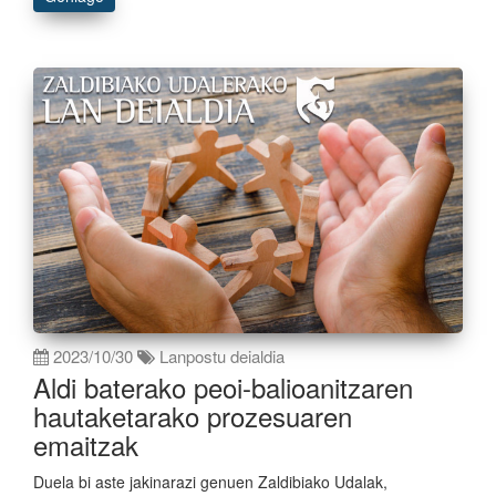
2023/10/30
Lanpostu deialdia
Aldi baterako peoi-balioanitzaren
hautaketarako prozesuaren
emaitzak
Duela bi aste jakinarazi genuen Zaldibiako Udalak,