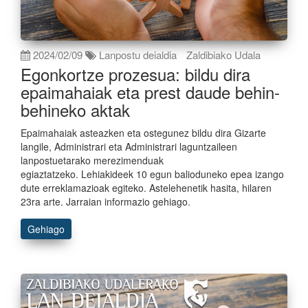
2024/02/09
Lanpostu deialdia
Zaldibiako Udala
Egonkortze prozesua: bildu dira
epaimahaiak eta prest daude behin-
behineko aktak
Epaimahaiak asteazken eta ostegunez bildu dira Gizarte
langile, Administrari eta Administrari laguntzaileen
lanpostuetarako merezimenduak
egiaztatzeko. Lehiakideek 10 egun balioduneko epea izango
dute erreklamazioak egiteko. Astelehenetik hasita, hilaren
23ra arte. Jarraian informazio gehiago.
Gehiago