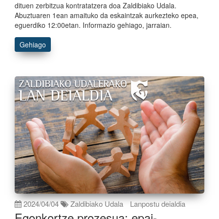
dituen zerbitzua kontratatzera doa Zaldibiako Udala.
Abuztuaren 1ean amaituko da eskaintzak aurkezteko epea,
eguerdiko 12:00etan. Informazio gehiago, jarraian.
Gehiago
2024/04/04
Zaldibiako Udala
Lanpostu deialdia
Egonkortze prozesua: epai-