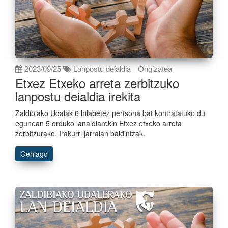
2023/09/25
Lanpostu deialdia
Ongizatea
Etxez Etxeko arreta zerbitzuko
lanpostu deialdia irekita
Zaldibiako Udalak 6 hilabetez pertsona bat kontratatuko du
egunean 5 orduko lanaldiarekin Etxez etxeko arreta
zerbitzurako. Irakurri jarraian baldintzak.
Gehiago