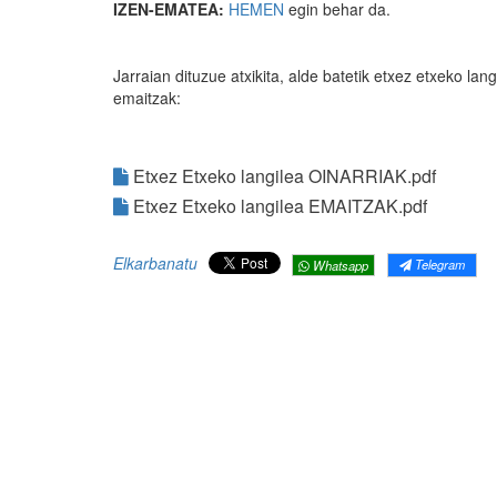
IZEN-EMATEA:
HEMEN
egin behar da.
Jarraian dituzue atxikita, alde batetik etxez etxeko lan
emaitzak:
Etxez Etxeko langilea OINARRIAK.pdf
Etxez Etxeko langilea EMAITZAK.pdf
Elkarbanatu
Telegram
Whatsapp