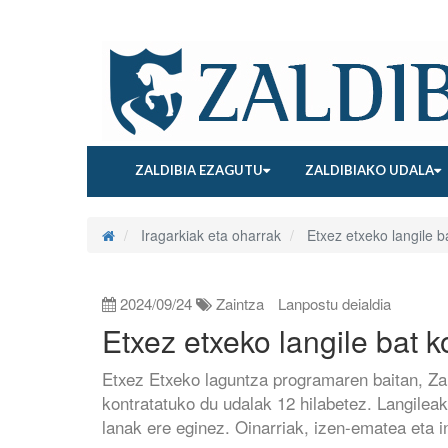
ZALDIBIA EZAGUTU
ZALDIBIAKO UDALA
Iragarkiak eta oharrak
Etxez etxeko langile b
2024/09/24
Zaintza
Lanpostu deialdia
Etxez etxeko langile bat k
Etxez Etxeko laguntza programaren baitan, Zal
kontratatuko du udalak 12 hilabetez. Langile
lanak ere eginez. Oinarriak, izen-ematea eta i