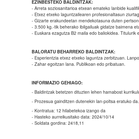
EZINBESTEKO BALDINTZAK:
- Arreta soziosanitarioa etxean emateko lanbide kualifi
- Etxez etxeko laguntzailearen profesionaltasun ziurtagi
- Gizarte erakundeetan mendekotasuna duten pertsonei 
- 3.500 kg.-tik beherako ibilgailuak gidatze baimena eta
- Euskara ezagutza B2 maila edo baliokidea. Titulurik 
BALORATU BEHARREKO BALDINTZAK:
- Esperientzia etxez etxeko laguntza zerbitzuan. Lanpo
- Zahar egoitzan lana. Publikoan edo pribatuan.
INFORMAZIO GEHIAGO:
- Baldintzak betetzen dituzten lehen hamabost kurriku
- Prozesua gainditzen dutenekin lan-poltsa eratuko da.
- Kontratua: 12 hilabetekoa izango da
- Hasteko aurreikusitako data: 2024/10/14
- Soldata gordina: 2418,11