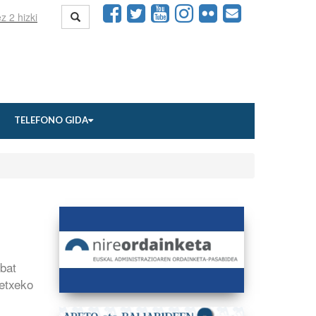
TELEFONO GIDA
 bat
 etxeko