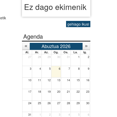
Ez dago ekimenik
etik
gehiago ikusi
Agenda
Abuztua 2026
Al.
Ar.
Az.
Og.
Os.
La.
Ig.
27
28
29
30
31
1
2
3
4
5
6
7
8
9
10
11
12
13
14
15
16
17
18
19
20
21
22
23
24
25
26
27
28
29
30
31
1
2
3
4
5
6