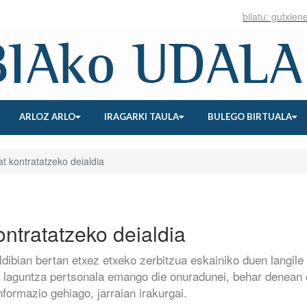
ARLOZ ARLO
IRAGARKI TAULA
BULEGO BIRTUALA
at kontratatzeko deialdia
ontratatzeko deialdia
dibian bertan etxez etxeko zerbitzua eskainiko duen langile
ak laguntza pertsonala emango die onuradunei, behar denean
nformazio gehiago, jarraian irakurgai.