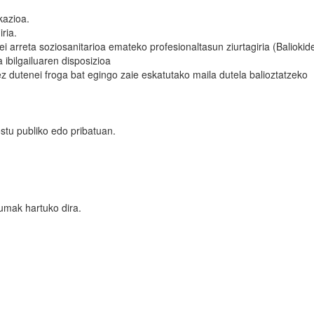
kazioa.
ria.
arreta soziosanitarioa emateko profesionaltasun ziurtagiria (Baliokid
 ibilgailuaren disposizioa
ez dutenei froga bat egingo zaie eskatutako maila dutela balioztatzeko
stu publiko edo pribatuan.
lumak hartuko dira.