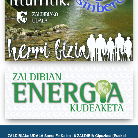
ZALDIBIAko UDALA Santa Fe Kalea 18 ZALDIBIA Gipuzkoa (Euskal