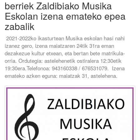
berriek Zaldibiako Musika
Eskolan izena emateko epea
zabalik
2021-2022ko ikasturtean Musika eskolan hasi nahi
izanez gero, izena maiatzaren 24tik 31ra eman
dezakezue kultur etxean, eta bertan bete matrikula-
orria. Ordutegia: astelehenetik ostiralera 12:30etik
19:30era.Telefonoa: 943160338 / 676531079. Izena
emateko azken eguna: maiatzak 31, astelehena.