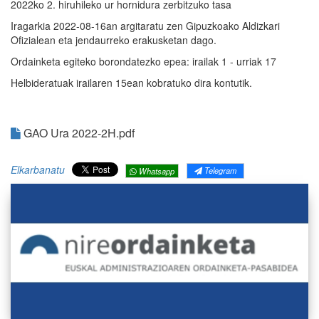
2022ko 2. hiruhileko ur hornidura zerbitzuko tasa
Iragarkia 2022-08-16an argitaratu zen Gipuzkoako Aldizkari
Ofizialean eta jendaurreko erakusketan dago.
Ordainketa egiteko borondatezko epea: irailak 1 - urriak 17
Helbideratuak irailaren 15ean kobratuko dira kontutik.
GAO Ura 2022-2H.pdf
Elkarbanatu
Telegram
Whatsapp