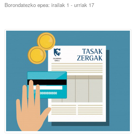
Borondatezko epea: irailak 1 - urriak 17