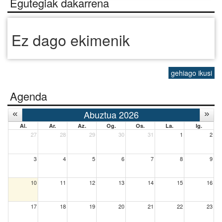
Egutegiak dakarrena
Ez dago ekimenik
gehiago ikusi
Agenda
Abuztua 2026
Al.
Ar.
Az.
Og.
Os.
La.
Ig.
27
28
29
30
31
1
2
3
4
5
6
7
8
9
10
11
12
13
14
15
16
17
18
19
20
21
22
23