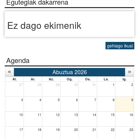
Egutegiak dakarrena
Ez dago ekimenik
gehiago ikusi
Agenda
Abuztua 2026
Al.
Ar.
Az.
Og.
Os.
La.
Ig.
27
28
29
30
31
1
2
3
4
5
6
7
8
9
10
11
12
13
14
15
16
17
18
19
20
21
22
23