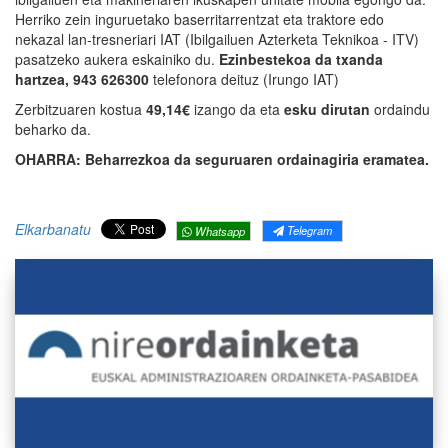
Herriko zein inguruetako baserritarrentzat eta traktore edo
nekazal lan-tresneriari IAT (Ibilgailuen Azterketa Teknikoa - ITV)
pasatzeko aukera eskainiko du.
Ezinbestekoa da txanda
hartzea, 943 626300
telefonora deituz (Irungo IAT)
Zerbitzuaren kostua
49,14€
izango da eta
esku dirutan
ordaindu
beharko da.
OHARRA: Beharrezkoa da seguruaren ordainagiria eramatea.
Elkarbanatu
Telegram
Whatsapp