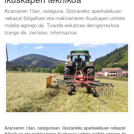
Azaroaren 13an, osteguna, Goizaneko aparkalekuan
nekazal ibilgailuen eta makineriaren ikuskapen unitate
mobila egongo da. Txanda eskatzea derrigorrezkoa
izango da. Jarraian, informazioa.
Azaroaren 13an, ostegunean, Goizaneko aparkalekuan nekazal
ibilgailuen eta makineriaren ikuskapen unitate mobila egongo da.