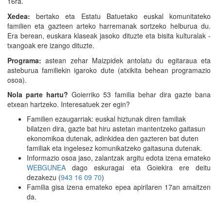
16ra.
Xedea:
bertako eta Estatu Batuetako euskal komunitateko
familien eta gazteen arteko harremanak sortzeko helburua du.
Era berean, euskara klaseak jasoko dituzte eta bisita kulturalak -
txangoak ere izango dituzte.
Programa:
astean zehar Maizpidek antolatu du egitaraua eta
asteburua familiekin igaroko dute (atxikita behean programazio
osoa).
Nola parte hartu?
Goierriko 53 familia behar dira gazte bana
etxean hartzeko. Interesatuek zer egin?
Familien ezaugarriak: euskal hiztunak diren familiak
bilatzen dira, gazte bat hiru astetan mantentzeko gaitasun
ekonomikoa dutenak, adinkidea den gazteren bat duten
familiak eta ingelesez komunikatzeko gaitasuna dutenak.
Informazio osoa jaso, zalantzak argitu edota izena emateko
WEBGUNEA
dago eskuragai eta Goiekira ere deitu
dezakezu (
943 16 09 70
)
Familia gisa izena emateko epea apirilaren 17an amaitzen
da.