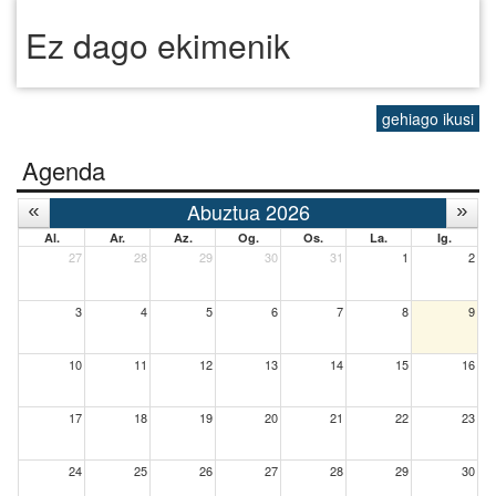
Ez dago ekimenik
gehiago ikusi
Agenda
Abuztua 2026
Al.
Ar.
Az.
Og.
Os.
La.
Ig.
27
28
29
30
31
1
2
3
4
5
6
7
8
9
10
11
12
13
14
15
16
17
18
19
20
21
22
23
24
25
26
27
28
29
30