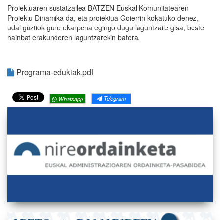
Proiektuaren sustatzailea BATZEN Euskal Komunitatearen
Proiektu Dinamika da, eta proiektua Goierrin kokatuko denez,
udal guztiok gure ekarpena egingo dugu laguntzaile gisa, beste
hainbat erakunderen laguntzarekin batera.
Programa-edukiak.pdf
Telegram
Whatsapp