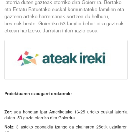
jatorria duten gazteak etorriko dira Goierrira. Bertako
eta Estatu Batuetako euskal komunitateko familien eta
gazteen arteko harremanak sortzea du helburu,
besteak beste. Goierriko 53 familia behar dira gazteak
etxean hartzeko. Jarraian informazio osoa.
Proiektuaren ezaugarri orokorrak:
Zer
: uda honetan Ipar Ameriketako 16-25 urteko euskal jatorria
duten 53 gazte etorriko dira Goierrira.
Noiz
: 3 asteko egonaldia izango da ekainaren 25etik uztailaren