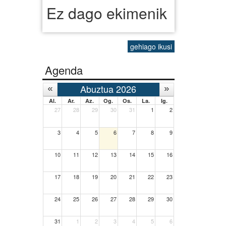
Ez dago ekimenik
gehiago ikusi
Agenda
Abuztua 2026
Al.
Ar.
Az.
Og.
Os.
La.
Ig.
27
28
29
30
31
1
2
3
4
5
6
7
8
9
10
11
12
13
14
15
16
17
18
19
20
21
22
23
24
25
26
27
28
29
30
31
1
2
3
4
5
6