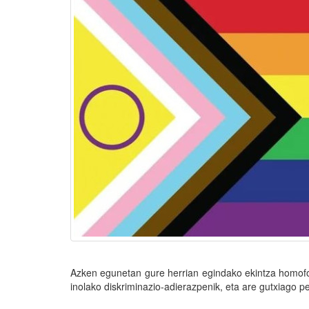
Azken egunetan gure herrian egindako ekintza homofo
inolako diskriminazio-adierazpenik, eta are gutxiago pe