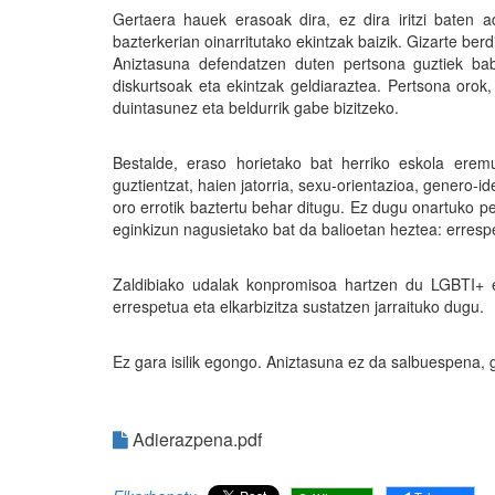
Gertaera hauek erasoak dira, ez dira iritzi baten 
bazterkerian oinarritutako ekintzak baizik. Gizarte ber
Aniztasuna defendatzen duten pertsona guztiek ba
diskurtsoak eta ekintzak geldiaraztea. Pertsona orok
duintasunez eta beldurrik gabe bizitzeko.
Bestalde, eraso horietako bat herriko eskola ere
guztientzat, haien jatorria, sexu-orientazioa, genero-
oro errotik baztertu behar ditugu. Ez dugu onartuko p
eginkizun nagusietako bat da balioetan heztea: erresp
Zaldibiako udalak konpromisoa hartzen du LGBTI+ e
errespetua eta elkarbizitza sustatzen jarraituko dugu.
Ez gara isilik egongo. Aniztasuna ez da salbuespena, 
Adierazpena.pdf