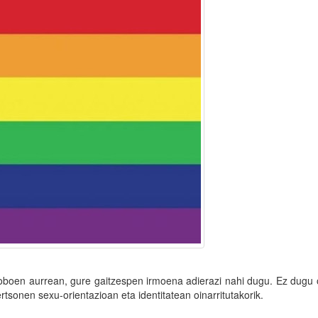
boen aurrean, gure gaitzespen irmoena adierazi nahi dugu. Ez dugu 
rtsonen sexu-orientazioan eta identitatean oinarritutakorik.