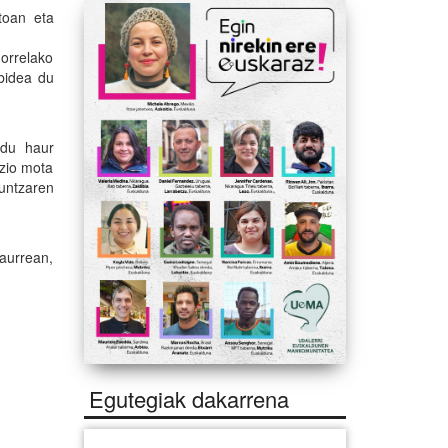
toan eta
orrelako
ubidea du
 du haur
azio mota
kuntzaren
aurrean,
Egutegiak dakarrena