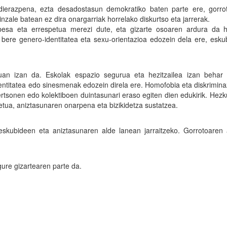
adierazpena, ezta desadostasun demokratiko baten parte ere, gorro
dinzale batean ez dira onargarriak horrelako diskurtso eta jarrerak.
besa eta errespetua merezi dute, eta gizarte osoaren ardura da h
, bere genero-identitatea eta sexu-orientazioa edozein dela ere, esk
muan izan da. Eskolak espazio segurua eta hezitzailea izan behar
identitatea edo sinesmenak edozein direla ere. Homofobia eta diskrimin
ertsonen edo kolektiboen duintasunari eraso egiten dien edukirik. Hez
etua, aniztasunaren onarpena eta bizikidetza sustatzea.
skubideen eta aniztasunaren alde lanean jarraitzeko. Gorrotoaren 
gure gizartearen parte da.