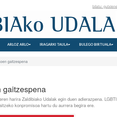
ARLOZ ARLO
IRAGARKI TAULA
BULEGO BIRTUALA
oen gaitzespena
 gaitzespena
aeren harira Zaldibiako Udalak egin duen adierazpena. LGBT
aitzeko konpromisoa hartu du aurrera begira ere.