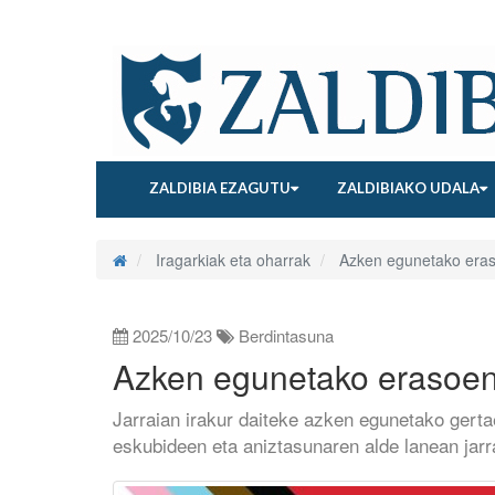
ZALDIBIA EZAGUTU
ZALDIBIAKO UDALA
Iragarkiak eta oharrak
Azken egunetako eras
2025/10/23
Berdintasuna
Azken egunetako erasoen
Jarraian irakur daiteke azken egunetako gert
eskubideen eta aniztasunaren alde lanean jarr