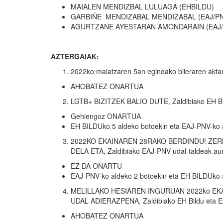
MAIALEN MENDIZBAL LULUAGA (EHBILDU)
GARBIÑE MENDIZABAL MENDIZABAL (EAJ/P
AGURTZANE AYESTARAN AMONDARAIN (EAJ/
AZTERGAIAK:
2022ko maiatzaren 5an egindako bileraren akta
AHOBATEZ ONARTUA
LGTB+ BIZITZEK BALIO DUTE, Zaldibiako EH Bil
Gehiengoz ONARTUA
EH BILDUko 5 aldeko botoekin eta EAJ-PNV-ko 
2022KO EKAINAREN 28RAKO BERDINDU! ZE
DELA ETA, Zaldibiako EAJ-PNV udal-taldeak au
EZ DA ONARTU
EAJ-PNV-ko aldeko 2 botoekin eta EH BILDUko 
MELILLAKO HESIAREN INGURUAN 2022ko EK
UDAL ADIERAZPENA, Zaldibiako EH Bildu eta E
AHOBATEZ ONARTUA