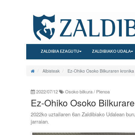
ZALDIBIA EZAGUTU
ZALDIBIAKO UDALA
Albisteak
Ez-Ohiko Osoko Bilkuraren kronika
2022/07/12
Osoko bilkura / Plenoa
Ez-Ohiko Osoko Bilkurare
2022ko uztailaren 6an Zaldibiako Udalean buru
jarraian.