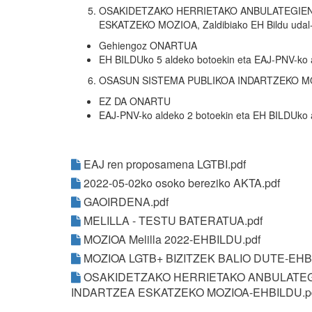
OSAKIDETZAKO HERRIETAKO ANBULATEGIEN
ESKATZEKO MOZIOA, Zaldibiako EH Bildu udal-
Gehiengoz ONARTUA
EH BILDUko 5 aldeko botoekin eta EAJ-PNV-ko 
OSASUN SISTEMA PUBLIKOA INDARTZEKO MOZIO
EZ DA ONARTU
EAJ-PNV-ko aldeko 2 botoekin eta EH BILDUko 
EAJ ren proposamena LGTBI.pdf
2022-05-02ko osoko bereziko AKTA.pdf
GAOIRDENA.pdf
MELILLA - TESTU BATERATUA.pdf
MOZIOA Melilla 2022-EHBILDU.pdf
MOZIOA LGTB+ BIZITZEK BALIO DUTE-EHB
OSAKIDETZAKO HERRIETAKO ANBULATEG
INDARTZEA ESKATZEKO MOZIOA-EHBILDU.p