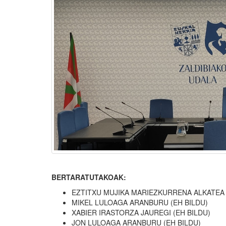
BERTARATUTAKOAK:
EZTITXU MUJIKA MARIEZKURRENA ALKATEA
MIKEL LULOAGA ARANBURU (EH BILDU)
XABIER IRASTORZA JAUREGI (EH BILDU)
JON LULOAGA ARANBURU (EH BILDU)