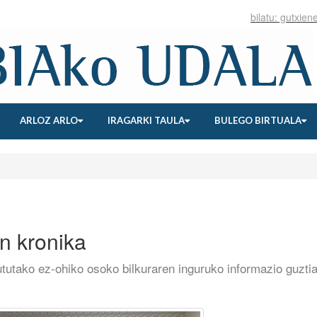
ARLOZ ARLO
IRAGARKI TAULA
BULEGO BIRTUALA
n kronika
tutako ez-ohiko osoko bilkuraren inguruko informazio guzti