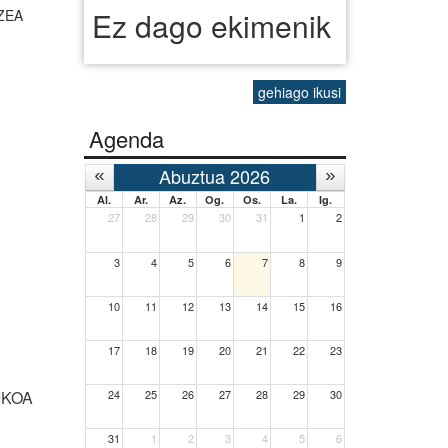
Ez dago ekimenik
ZEA
gehiago ikusi
Agenda
Abuztua 2026
Al.
Ar.
Az.
Og.
Os.
La.
Ig.
27
28
29
30
31
1
2
3
4
5
6
7
8
9
10
11
12
13
14
15
16
17
18
19
20
21
22
23
24
25
26
27
28
29
30
IKOA
31
1
2
3
4
5
6