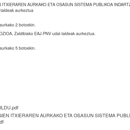
 ITXIERAREN AURKAKO ETA OSASUN SISTEMA PUBLIKOA INDART
taldeak aurkeztua
aurkako 2 botoekin.
A, Zaldibiako EAJ-PNV udal-taldeak aurkeztua.
aurkako 5 botoekin.
ILDU.pdf
IEN ITXIERAREN AURKAKO ETA OSASUN SISTEMA PUBL
df