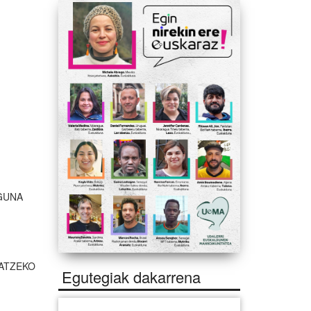
GUNA
LATZEKO
Egutegiak dakarrena