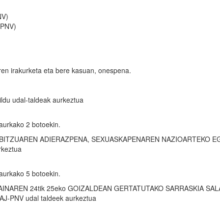
NV)
PNV)
ren irakurketa eta bere kasuan, onespena.
du udal-taldeak aurkeztua
aurkako 2 botoekin.
RBITZUAREN ADIERAZPENA, SEXUASKAPENAREN NAZIOARTEKO E
rkeztua
aurkako 5 botoekin.
AINAREN 24tik 25eko GOIZALDEAN GERTATUTAKO SARRASKIA SA
AJ-PNV udal taldeek aurkeztua