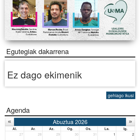
Egutegiak dakarrena
Ez dago ekimenik
gehiago ikusi
Agenda
Abuztua 2026
Al.
Ar.
Az.
Og.
Os.
La.
Ig.
27
28
29
30
31
1
2