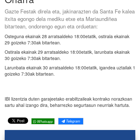
Gazte Festak direla eta, jakinarazten da Santa Fe kalea
itxita egongo dela mediku etxe eta Mariaundiñea
bitartean, ondorengo egun eta orduetan:
Osteguna ekainak 28 arratsaldeko 18:00etatik, ostirala ekainak
29 goizeko 7:30ak bitartean.
Ostirala ekainak 29 arratsaldeko 18:00etatik, larunbata ekainak
30 goizeko 7:30ak bitartean.
Larunbata ekainak 30 arratsaldeko 18:00etatik, igandea uztailak 1
goizeko 7:30ak bitartean.
IBI lizentzia duten garajeetako erabiltzaileak kontrako norazkoan
sartu ahal izango dira, beharrezko segurtasun neurriak hartuta.
Telegram
Whatsapp