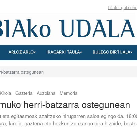
ARLOZ ARLO
IRAGARKI TAULA
BULEGO BIRTUALA
ri-batzarra ostegunean
Kirola
Gazteria
Auzolana
Memoria
emuko herri-batzarra ostegunean
 eta egitasmoak azaltzeko hirugarren saioa egingo da. 18:0
ura, kirola, gazteria eta hezkuntza izango dira hizpide, best