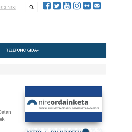
TELEFONO GIDA
0etan
eak