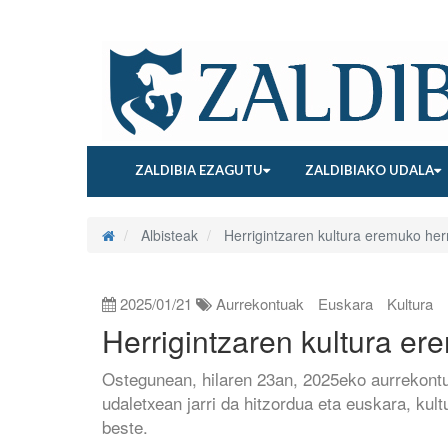
ZALDIBIA EZAGUTU
ZALDIBIAKO UDALA
Albisteak
Herrigintzaren kultura eremuko her
2025/01/21
Aurrekontuak
Euskara
Kultura
Herrigintzaren kultura er
Ostegunean, hilaren 23an, 2025eko aurrekontu
udaletxean jarri da hitzordua eta euskara, kult
beste.