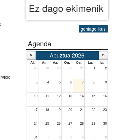
Ez dago ekimenik
k
gehiago ikusi
Agenda
Abuztua 2026
Al.
Ar.
Az.
Og.
Os.
La.
Ig.
27
28
29
30
31
1
2
rvicio
3
4
5
6
7
8
9
10
11
12
13
14
15
16
17
18
19
20
21
22
23
24
25
26
27
28
29
30
31
1
2
3
4
5
6