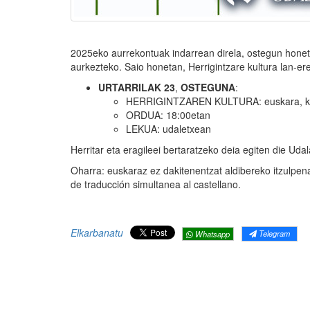
2025eko aurrekontuak indarrean direla, ostegun honet
aurkezteko. Saio honetan, Herrigintzare kultura lan-e
URTARRILAK
23
,
OSTEGUNA
:
HERRIGINTZAREN KULTURA: euskara, kultu
ORDUA: 18:00etan
LEKUA: udaletxean
Herritar eta eragileei bertaratzeko deia egiten die Uda
Oharra: euskaraz ez dakitenentzat aldibereko itzulpen
de traducción simultanea al castellano.
Elkarbanatu
Telegram
Whatsapp