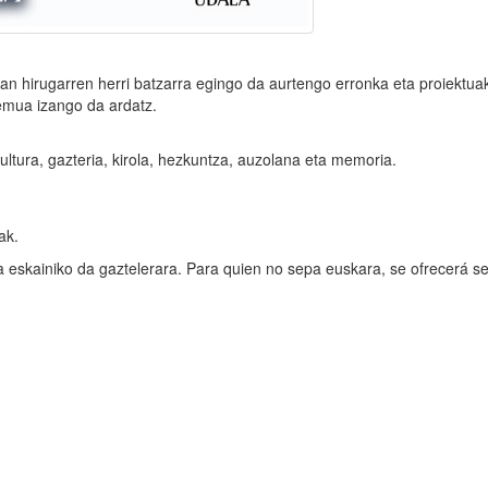
an hirugarren herri batzarra egingo da aurtengo erronka eta proiektua
remua izango da ardatz.
ra, gazteria, kirola, hezkuntza, auzolana eta memoria.
lak.
a eskainiko da gaztelerara. Para quien no sepa euskara, se ofrecerá se