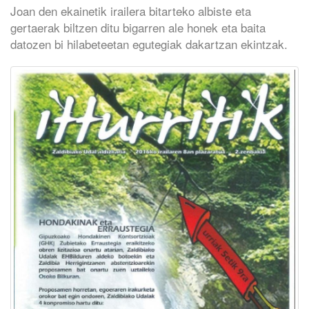
Joan den ekainetik irailera bitarteko albiste eta
gertaerak biltzen ditu bigarren ale honek eta baita
datozen bi hilabeteetan egutegiak dakartzan ekintzak.