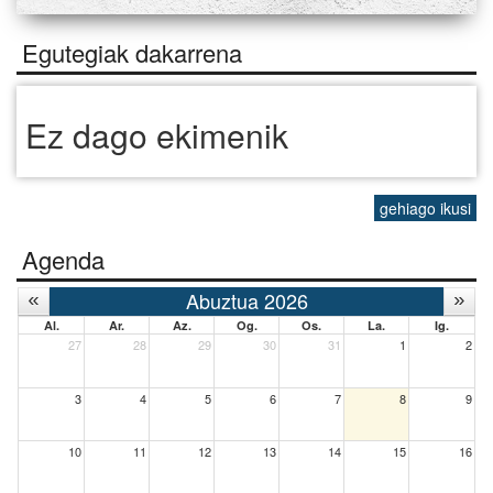
Egutegiak dakarrena
Ez dago ekimenik
gehiago ikusi
Agenda
Abuztua 2026
Al.
Ar.
Az.
Og.
Os.
La.
Ig.
27
28
29
30
31
1
2
3
4
5
6
7
8
9
10
11
12
13
14
15
16