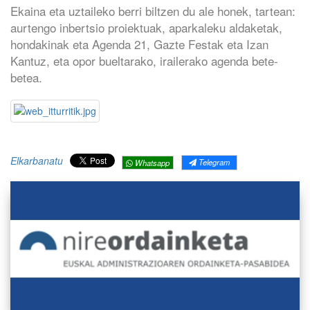
Ekaina eta uztaileko berri biltzen du ale honek, tartean:
aurtengo inbertsio proiektuak, aparkaleku aldaketak,
hondakinak eta Agenda 21, Gazte Festak eta Izan
Kantuz, eta opor bueltarako, irailerako agenda bete-
betea.
Elkarbanatu
Telegram
Whatsapp