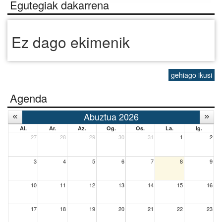
Egutegiak dakarrena
Ez dago ekimenik
gehiago ikusi
Agenda
Abuztua 2026
Al.
Ar.
Az.
Og.
Os.
La.
Ig.
27
28
29
30
31
1
2
3
4
5
6
7
8
9
10
11
12
13
14
15
16
17
18
19
20
21
22
23