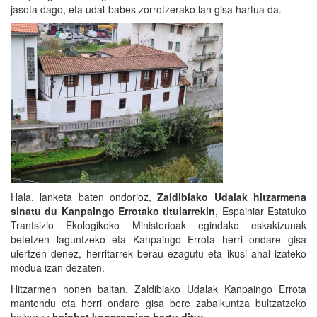
jasota dago, eta udal-babes zorrotzerako lan gisa hartua da.
Hala, lanketa baten ondorioz,
Zaldibiako Udalak hitzarmena
sinatu du Kanpaingo Errotako titularrekin
, Espainiar Estatuko
Trantsizio Ekologikoko Ministerioak egindako eskakizunak
betetzen laguntzeko eta Kanpaingo Errota herri ondare gisa
ulertzen denez, herritarrek berau ezagutu eta ikusi ahal izateko
modua izan dezaten.
Hitzarmen honen baitan, Zaldibiako Udalak Kanpaingo Errota
mantendu eta herri ondare gisa bere zabalkuntza bultzatzeko