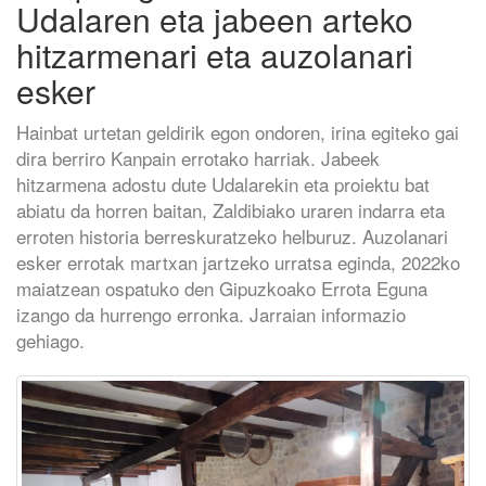
Udalaren eta jabeen arteko
hitzarmenari eta auzolanari
esker
Hainbat urtetan geldirik egon ondoren, irina egiteko gai
dira berriro Kanpain errotako harriak. Jabeek
hitzarmena adostu dute Udalarekin eta proiektu bat
abiatu da horren baitan, Zaldibiako uraren indarra eta
erroten historia berreskuratzeko helburuz. Auzolanari
esker errotak martxan jartzeko urratsa eginda, 2022ko
maiatzean ospatuko den Gipuzkoako Errota Eguna
izango da hurrengo erronka. Jarraian informazio
gehiago.