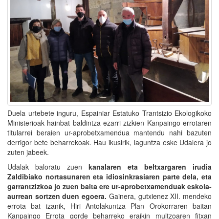
Duela urtebete inguru, Espainiar Estatuko Trantsizio Ekologikoko
Ministerioak hainbat baldintza ezarri zizkien Kanpaingo errotaren
titularrei beraien ur-aprobetxamendua mantendu nahi bazuten
derrigor bete beharrekoak. Hau ikusirik, laguntza eske Udalera jo
zuten jabeek.
Udalak baloratu zuen
kanalaren eta beltxargaren irudia
Zaldibiako nortasunaren eta idiosinkrasiaren parte dela, eta
garrantzizkoa jo zuen baita ere ur-aprobetxamenduak eskola-
aurrean sortzen duen egoera.
Gainera, gutxienez XII. mendeko
errota bat izanik, Hiri Antolakuntza Plan Orokorraren baitan
Kanpaingo Errota gorde beharreko eraikin multzoaren fitxan