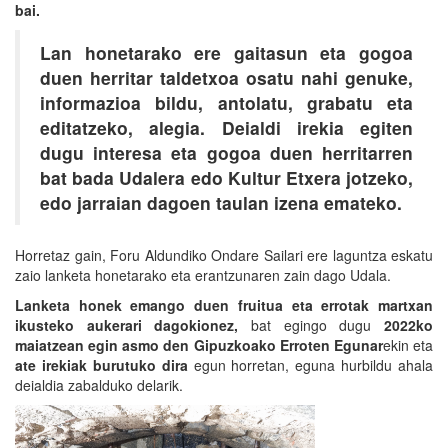
bai.
Lan honetarako ere gaitasun eta gogoa
duen herritar taldetxoa osatu nahi genuke,
informazioa bildu, antolatu, grabatu eta
editatzeko, alegia. Deialdi irekia egiten
dugu interesa eta gogoa duen herritarren
bat bada Udalera edo Kultur Etxera jotzeko,
edo jarraian dagoen taulan izena emateko.
Horretaz gain, Foru Aldundiko Ondare Sailari ere laguntza eskatu
zaio lanketa honetarako eta erantzunaren zain dago Udala.
Lanketa honek emango duen fruitua eta errotak martxan
ikusteko aukerari dagokionez,
bat egingo dugu
2022ko
maiatzean egin asmo den Gipuzkoako Erroten Egunar
ekin eta
ate irekiak burutuko dira
egun horretan, eguna hurbildu ahala
deialdia zabalduko delarik.