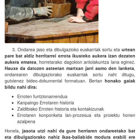
3. Ondarea jaso eta dibulgazioko euskarriak sortu eta
urtean
pare bat aldiz herritarrei errota ikusteko aukera izan dezaten
aukera ematea
, horretarako dagokion antolakuntza lana eginez.
Hauxe da datozen asteetan martxan jarri asmo den lanketa
,
ondarearen dibulgaziorako euskarriak sortu nahi ditugu,
gutxienez bideo-dokumental formatuan. Bertan
honako gaiak
bildu nahi dira:
Erroten funtzionamendua
Kanpaingo Errotaren historia
Zaldibiako Erroten historia eta kontakizunak
Errotaren konponketa lan-prozesua eta proiektu honen
azalpena
Honela,
jasota utzi nahi da gure herriaren ondareetako bat
eta dibulgaziorako nahiz ikas-baliabide modura erabili ere