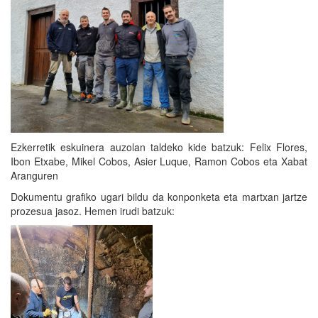
Ezkerretik eskuinera auzolan taldeko kide batzuk: Felix Flores,
Ibon Etxabe, Mikel Cobos, Asier Luque, Ramon Cobos eta Xabat
Aranguren
Dokumentu grafiko ugari bildu da konponketa eta martxan jartze
prozesua jasoz. Hemen irudi batzuk: