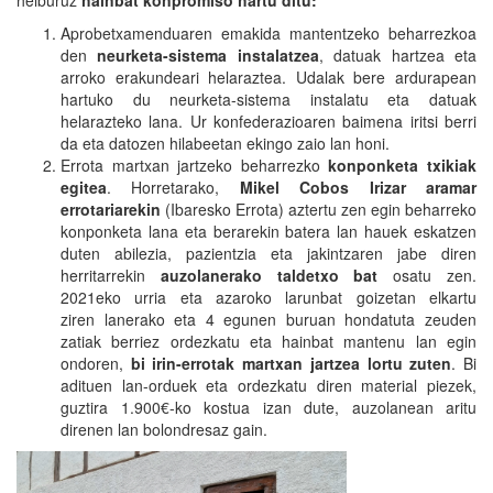
helburuz
hainbat konpromiso hartu ditu:
Aprobetxamenduaren emakida mantentzeko beharrezkoa
den
neurketa-sistema instalatzea
, datuak hartzea eta
arroko erakundeari helaraztea. Udalak bere ardurapean
hartuko du neurketa-sistema instalatu eta datuak
helarazteko lana. Ur konfederazioaren baimena iritsi berri
da eta datozen hilabeetan ekingo zaio lan honi.
Errota martxan jartzeko beharrezko
konponketa txikiak
egitea
. Horretarako,
Mikel Cobos Irizar aramar
errotariarekin
(Ibaresko Errota) aztertu zen egin beharreko
konponketa lana eta berarekin batera lan hauek eskatzen
duten abilezia, pazientzia eta jakintzaren jabe diren
herritarrekin
auzolanerako taldetxo bat
osatu zen.
2021eko urria eta azaroko larunbat goizetan elkartu
ziren lanerako eta 4 egunen buruan hondatuta zeuden
zatiak berriez ordezkatu eta hainbat mantenu lan egin
ondoren,
bi irin-errotak martxan jartzea lortu zuten
. Bi
adituen lan-orduek eta ordezkatu diren material piezek,
guztira 1.900€-ko kostua izan dute, auzolanean aritu
direnen lan bolondresaz gain.