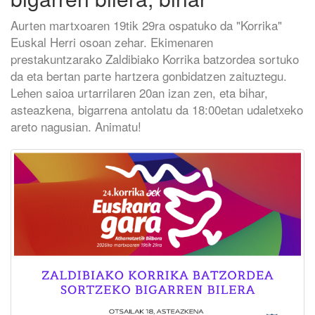
Aurten martxoaren 19tik 29ra ospatuko da "Korrika"
Euskal Herri osoan zehar. Ekimenaren
prestakuntzarako Zaldibiako Korrika batzordea sortuko
da eta bertan parte hartzera gonbidatzen zaituztegu.
Lehen saioa urtarrilaren 20an izan zen, eta bihar,
asteazkena, bigarrena antolatu da 18:00etan udaletxeko
areto nagusian. Animatu!