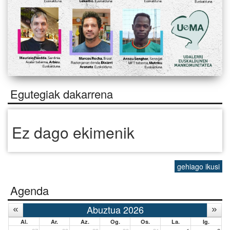
Egutegiak dakarrena
Ez dago ekimenik
gehiago ikusi
Agenda
Abuztua 2026
Al.
Ar.
Az.
Og.
Os.
La.
Ig.