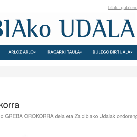
ARLOZ ARLO
IRAGARKI TAULA
BULEGO BIRTUALA
korra
uriko GREBA OROKORRA dela eta Zaldibiako Udalak ondoren