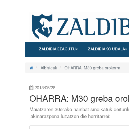
ZALDIBIA EZAGUTU
ZALDIBIAKO UDALA
Albisteak
OHARRA: M30 greba orokorra
2013/05/28
OHARRA: M30 greba oro
Maiatzaren 30erako hainbat sindikatuk deit
jakinarazpena luzatzen die herritarrei: