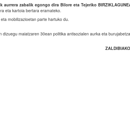
ik aurrera zabalik egongo dira Bilore eta Tejeriko BIRZIKLAGUNE
ra eta kartoia bertara eramateko.
eta mobilizazioetan parte hartuko du.
en dizuegu maiatzaren 30ean politika antisozialen aurka eta burujabetz
ZALDIBIAK