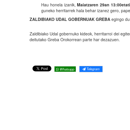
Hau honela izanik,
Maiatzaren 29an 13:00etat
guneko herritarrek hala behar izanez gero, pape
ZALDIBIAKO UDAL GOBERNUAK GREBA
egingo du 
Zaldibiako Udal gobernuko kideok, herritarroi dei egit
deitutako Greba Orokorrean parte har dezazuen.
Telegram
Whatsapp