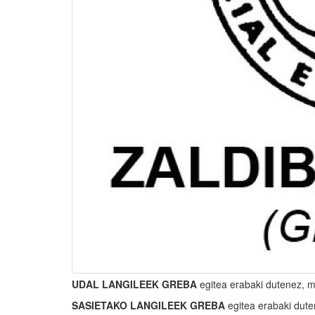
UDAL LANGILEEK GREBA
egitea erabaki dutenez, m
SASIETAKO LANGILEEK GREBA
egitea erabaki dut