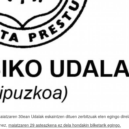
aiatzaren 30ean Udalak eskaintzen dituen zerbitzuak eten egingo direl
enez,
maiatzaren 29 asteazkena ez dela hondakin bilketarik egingo.