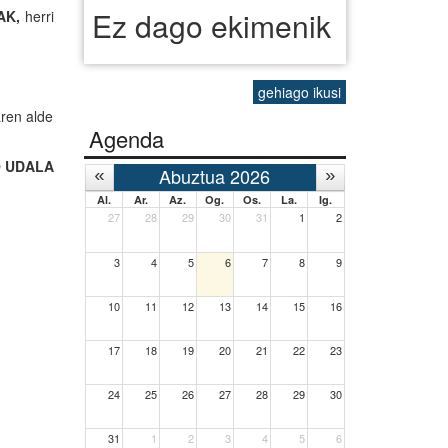
Ez dago ekimenik
AK,
herri
gehiago ikusi
aren alde
Agenda
O UDALA
Abuztua 2026
Al.
Ar.
Az.
Og.
Os.
La.
Ig.
27
28
29
30
31
1
2
3
4
5
6
7
8
9
10
11
12
13
14
15
16
17
18
19
20
21
22
23
24
25
26
27
28
29
30
31
1
2
3
4
5
6