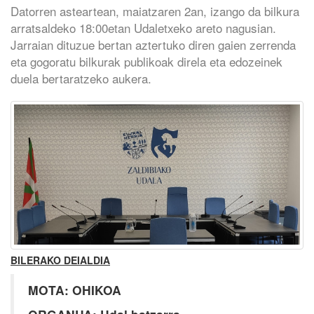
Datorren asteartean, maiatzaren 2an, izango da bilkura
arratsaldeko 18:00etan Udaletxeko areto nagusian.
Jarraian dituzue bertan aztertuko diren gaien zerrenda
eta gogoratu bilkurak publikoak direla eta edozeinek
duela bertaratzeko aukera.
BILERAKO DEIALDIA
MOTA: OHIKOA