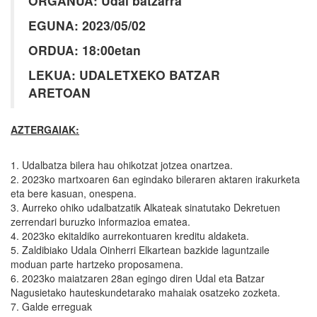
ORGANUA: Udal batzarra
EGUNA: 2023/05/02
ORDUA: 18:00etan
LEKUA: UDALETXEKO BATZAR
ARETOAN
AZTERGAIAK:
1. Udalbatza bilera hau ohikotzat jotzea onartzea.
2. 2023ko martxoaren 6an egindako bileraren aktaren irakurketa
eta bere kasuan, onespena.
3. Aurreko ohiko udalbatzatik Alkateak sinatutako Dekretuen
zerrendari buruzko informazioa ematea.
4. 2023ko ekitaldiko aurrekontuaren kreditu aldaketa.
5. Zaldibiako Udala Oinherri Elkartean bazkide laguntzaile
moduan parte hartzeko proposamena.
6. 2023ko maiatzaren 28an egingo diren Udal eta Batzar
Nagusietako hauteskundetarako mahaiak osatzeko zozketa.
7. Galde erreguak