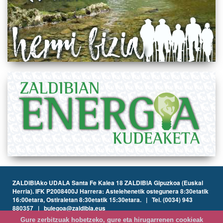
ZALDIBIAko UDALA Santa Fe Kalea 18 ZALDIBIA Gipuzkoa (Euskal
Herria). IFK P2008400J Harrera: Astelehenetik ostegunera 8:30etatik
16:00etara, Ostiraletan 8:30etatik 15:30etara. | Tel. (0034) 943
880357 | bulegoa@zaldibia.eus
Gure zerbitzuak hobetzeko, gure eta hirugarrenen cookieak