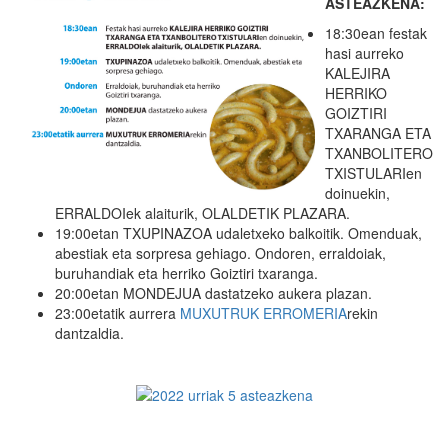
ASTEAZKENA:
18:30ean festak
hasi aurreko
KALEJIRA
HERRIKO
GOIZTIRI
TXARANGA ETA
TXANBOLITERO
TXISTULARIen
doinuekin,
ERRALDOIek alaiturik, OLALDETIK PLAZARA.
19:00etan TXUPINAZOA udaletxeko balkoitik. Omenduak,
abestiak eta sorpresa gehiago. Ondoren, erraldoiak,
buruhandiak eta herriko Goiztiri txaranga.
20:00etan MONDEJUA dastatzeko aukera plazan.
23:00etatik aurrera
MUXUTRUK ERROMERIA
rekin
dantzaldia.