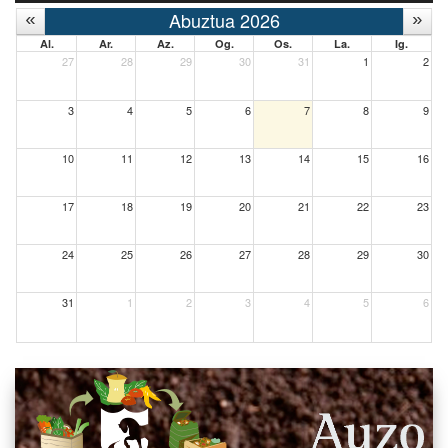
Abuztua 2026
Al.
Ar.
Az.
Og.
Os.
La.
Ig.
27
28
29
30
31
1
2
3
4
5
6
7
8
9
10
11
12
13
14
15
16
17
18
19
20
21
22
23
24
25
26
27
28
29
30
31
1
2
3
4
5
6