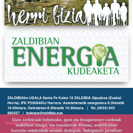
ZALDIBIAko UDALA Santa Fe Kalea 18 ZALDIBIA Gipuzkoa (Euskal
Herria). IFK P2008400J Harrera: Astelehenetik ostegunera 8:30etatik
16:00etara, Ostiraletan 8:30etatik 15:30etara. | Tel. (0034) 943
880357 | bulegoa@zaldibia.eus
Gure zerbitzuak hobetzeko, gure eta hirugarrenen cookieak
Erabilerraztasuna
Lege
Datuen
Erabilera
erabiltzen ditugu, eta iraunkorrak direnez, erabiltzaileei
informazioa
babesa
baldintzak
buruzko estatistikak ematen dizkigute. Nabigatzen jarraitzen