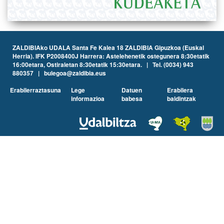
ZALDIBIAko UDALA Santa Fe Kalea 18 ZALDIBIA Gipuzkoa (Euskal
Herria). IFK P2008400J Harrera: Astelehenetik ostegunera 8:30etatik
16:00etara, Ostiraletan 8:30etatik 15:30etara. | Tel. (0034) 943
880357 | bulegoa@zaldibia.eus
Erabilerraztasuna
Lege
Datuen
Erabilera
informazioa
babesa
baldintzak