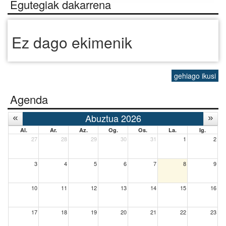
Egutegiak dakarrena
Ez dago ekimenik
gehiago ikusi
Agenda
Abuztua 2026
Al.
Ar.
Az.
Og.
Os.
La.
Ig.
27
28
29
30
31
1
2
3
4
5
6
7
8
9
10
11
12
13
14
15
16
17
18
19
20
21
22
23