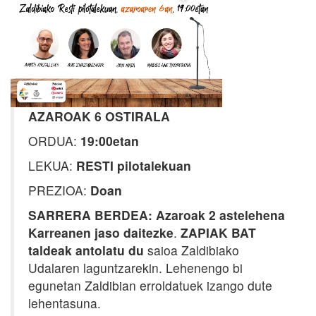
AZAROAK 6 OSTIRALA
ORDUA:
19:00etan
LEKUA:
RESTI pilotalekuan
PREZIOA:
Doan
SARRERA BERDEA: Azaroak 2 astelehena
Karreanen jaso daitezke
.
ZAPIAK BAT
taldeak antolatu du
saioa Zaldibiako
Udalaren laguntzarekin. Lehenengo bi
egunetan Zaldibian erroldatuek izango dute
lehentasuna.