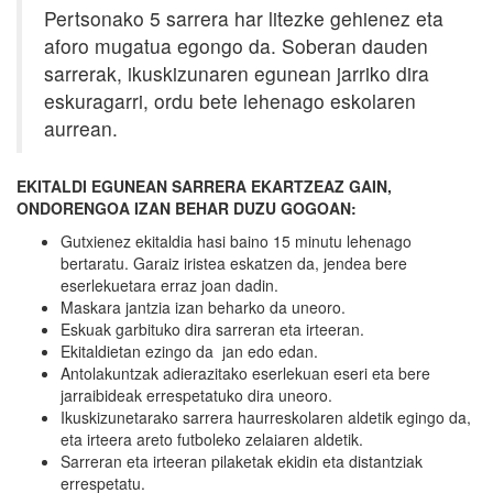
Pertsonako 5 sarrera har litezke gehienez eta
aforo mugatua egongo da. Soberan dauden
sarrerak, ikuskizunaren egunean jarriko dira
eskuragarri, ordu bete lehenago eskolaren
aurrean.
EKITALDI EGUNEAN SARRERA EKARTZEAZ GAIN,
ONDORENGOA IZAN BEHAR DUZU GOGOAN:
Gutxienez ekitaldia hasi baino 15 minutu lehenago
bertaratu. Garaiz iristea eskatzen da, jendea bere
eserlekuetara erraz joan dadin.
Maskara jantzia izan beharko da uneoro.
Eskuak garbituko dira sarreran eta irteeran.
Ekitaldietan ezingo da jan edo edan.
Antolakuntzak adierazitako eserlekuan eseri eta bere
jarraibideak errespetatuko dira uneoro.
Ikuskizunetarako sarrera haurreskolaren aldetik egingo da,
eta irteera areto futboleko zelaiaren aldetik.
Sarreran eta irteeran pilaketak ekidin eta distantziak
errespetatu.