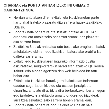
OHARRAK eta KONTUTAN HARTZEKO INFORMAZIO
GARRANTZITSUA:
Herrian antolatzen diren ekitaldi eta ikuskizunetan parte
hartu ahal izateko plazaratu ditu sarrera hauek Zaldibiako
Udalak.
Egoerak hala behartuta eta ikuskizunetako AFOROAK
ordenatu eta antolatzeko beharrari erantzunez plazaratu
ditu sarrera hauek.
Zaldibiako Udalak antolatua edo bestelako eragileren batek
antolatutako ekimen edo ikuskizun bateratako erabilia izan
daiteke sarrera hau.
Ekitaldi edo ikuskizunaren inguruko informazio guztia
eskuratzeko, mugikorrarekin sarreraren azaleko QR kodea
irakurri edo alboan agertzen den web helbidea bisitatu
behar dira.
Ekitaldi eta ikuskizun hauek garai bakoitzean indarrean
dauden segurtasun irizpide eta osasun jarraipidetan
oinarrituz antolatu dira. Ekitaldira bertaratzeko, bertan egon
edo jarduteko eta ekitaldia amaitu ondorengo irizpideak
jarraitzea eskatuko zaio sarrera honen eramaileari.
Egoerak hala behartuta edo Zaldibiako Udalak hala