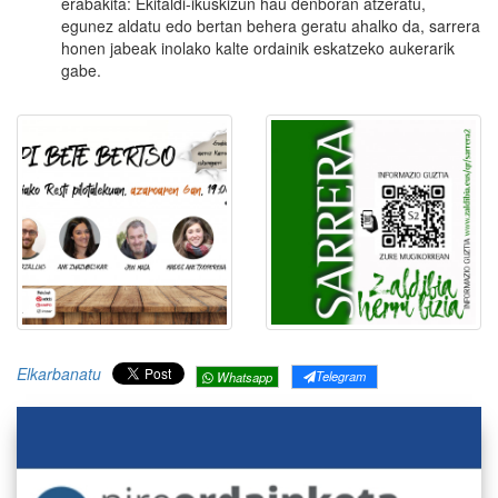
erabakita: Ekitaldi-ikuskizun hau denboran atzeratu,
egunez aldatu edo bertan behera geratu ahalko da, sarrera
honen jabeak inolako kalte ordainik eskatzeko aukerarik
gabe.
Elkarbanatu
Telegram
Whatsapp