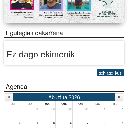
Egutegiak dakarrena
Ez dago ekimenik
gehiago ikusi
Agenda
Abuztua 2026
Al.
Ar.
Az.
Og.
Os.
La.
Ig.
27
28
29
30
31
1
2
3
4
5
6
7
8
9