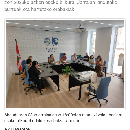
zen 2023ko azken osoko bilkura. Jarraian landutako
puntuak eta hartutako erabakiak.
Abenduaren 28ko arratsaldeko 18:00etan eman zitzaion hasiera
osoko bilkurari udaletzeko batzar aretoan.
AZTERGAIAK: