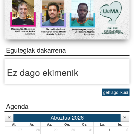
Egutegiak dakarrena
Ez dago ekimenik
gehiago ikusi
Agenda
Abuztua 2026
Al.
Ar.
Az.
Og.
Os.
La.
Ig.
27
28
29
30
31
1
2