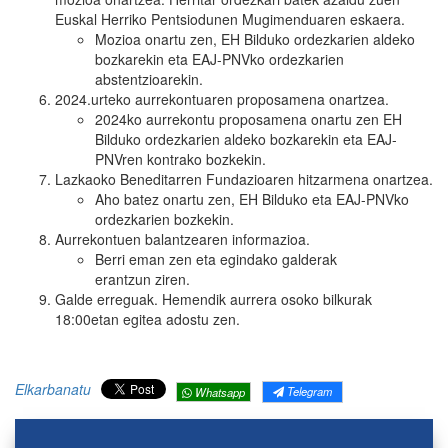
Euskal Herriko Pentsiodunen Mugimenduaren eskaera.
Mozioa onartu zen, EH Bilduko ordezkarien aldeko
bozkarekin eta EAJ-PNVko ordezkarien
abstentzioarekin.
2024.urteko aurrekontuaren proposamena onartzea.
2024ko aurrekontu proposamena onartu zen EH
Bilduko ordezkarien aldeko bozkarekin eta EAJ-
PNVren kontrako bozkekin.
Lazkaoko Beneditarren Fundazioaren hitzarmena onartzea.
Aho batez onartu zen, EH Bilduko eta EAJ-PNVko
ordezkarien bozkekin.
Aurrekontuen balantzearen informazioa.
Berri eman zen eta egindako galderak
erantzun ziren.
Galde erreguak. Hemendik aurrera osoko bilkurak
18:00etan egitea adostu zen.
Elkarbanatu
Telegram
Whatsapp