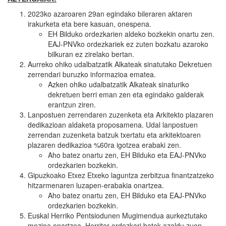
2023ko azaroaren 29an egindako bileraren aktaren
irakurketa eta bere kasuan, onespena.
EH Bilduko ordezkarien aldeko bozkekin onartu zen.
EAJ-PNVko ordezkariek ez zuten bozkatu azaroko
bilkuran ez zirelako bertan.
Aurreko ohiko udalbatzatik Alkateak sinatutako Dekretuen
zerrendari buruzko informazioa ematea.
Azken ohiko udalbatzatik Alkateak sinaturiko
dekretuen berri eman zen eta egindako galderak
erantzun ziren.
Lanpostuen zerrendaren zuzenketa eta Arkitekto plazaren
dedikazioan aldaketa proposamena. Udal lanpostuen
zerrendan zuzenketa batzuk txertatu eta arkitektoaren
plazaren dedikazioa %60ra igotzea erabaki zen.
Aho batez onartu zen, EH Bilduko eta EAJ-PNVko
ordezkarien bozkekin.
Gipuzkoako Etxez Etxeko laguntza zerbitzua finantzatzeko
hitzarmenaren luzapen-erabakia onartzea.
Aho batez onartu zen, EH Bilduko eta EAJ-PNVko
ordezkarien bozkekin.
Euskal Herriko Pentsiodunen Mugimendua aurkeztutako
mozioa onartzea. Herritar ordezkari batek azaldu zuen