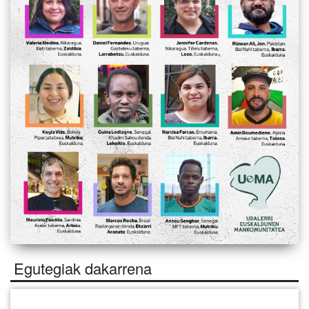
Egutegiak dakarrena