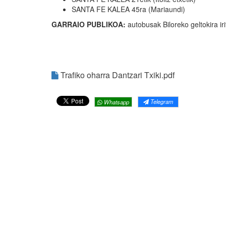
SANTA FE KALEA 45ra (Mariaundi)
GARRAIO PUBLIKOA:
autobusak Biloreko geltokira iri
Trafiko oharra Dantzari Txiki.pdf
Telegram
Whatsapp