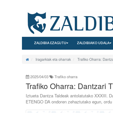
ZALDIBIA EZAGUTU
ZALDIBIAKO UDALA
Iragarkiak eta oharrak
Trafiko Oharra: Dantz
2025/04/03
Trafiko oharra
Trafiko Oharra: Dantzari 
Iztueta Dantza Taldeak antolatutako XXXIII. 
ETENGO DA ondoren zehaztutako egun, ordu 