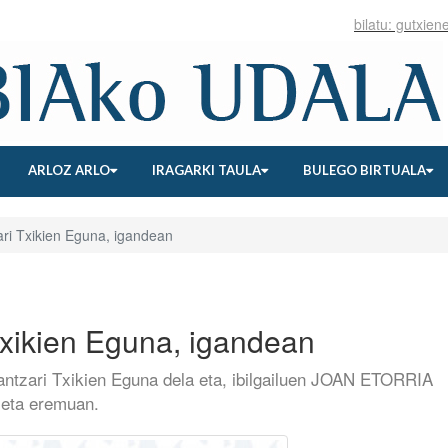
ARLOZ ARLO
IRAGARKI TAULA
BULEGO BIRTUALA
ari Txikien Eguna, igandean
Txikien Eguna, igandean
Dantzari Txikien Eguna dela eta, ibilgailuen JOAN ETORRIA
eta eremuan.