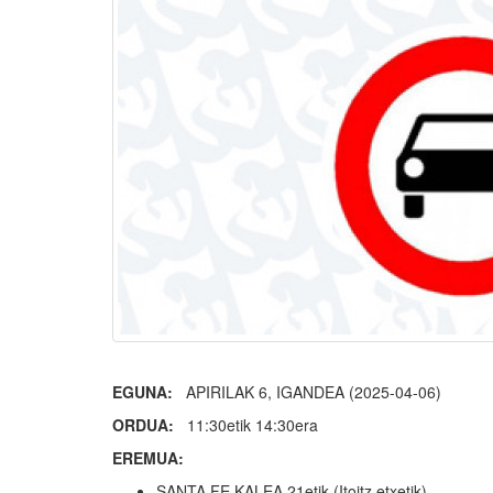
EGUNA:
APIRILAK 6, IGANDEA (2025-04-06)
ORDUA:
11:30etik 14:30era
EREMUA:
SANTA FE KALEA 21etik (Itoitz etxetik)