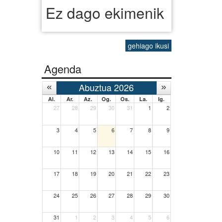
Ez dago ekimenik
gehiago ikusi
Agenda
Abuztua 2026
Al.
Ar.
Az.
Og.
Os.
La.
Ig.
27
28
29
30
31
1
2
3
4
5
6
7
8
9
10
11
12
13
14
15
16
17
18
19
20
21
22
23
24
25
26
27
28
29
30
31
1
2
3
4
5
6