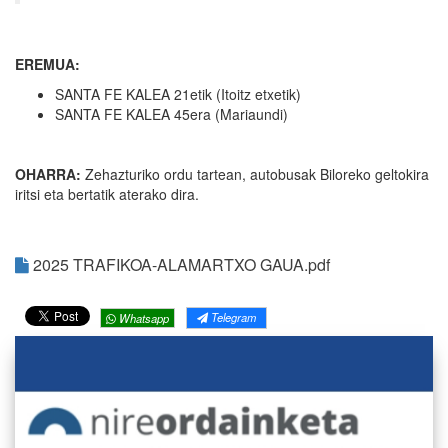
EREMUA:
SANTA FE KALEA 21etik (Itoitz etxetik)
SANTA FE KALEA 45era (Mariaundi)
OHARRA:
Zehazturiko ordu tartean, autobusak Biloreko geltokira
iritsi eta bertatik aterako dira.
2025 TRAFIKOA-ALAMARTXO GAUA.pdf
Telegram
Whatsapp