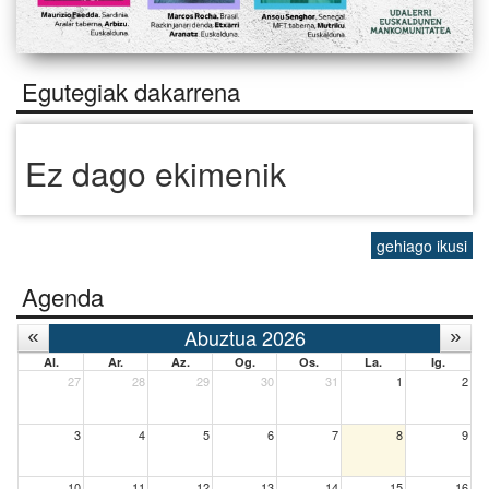
Egutegiak dakarrena
Ez dago ekimenik
gehiago ikusi
Agenda
Abuztua 2026
Al.
Ar.
Az.
Og.
Os.
La.
Ig.
27
28
29
30
31
1
2
3
4
5
6
7
8
9
10
11
12
13
14
15
16