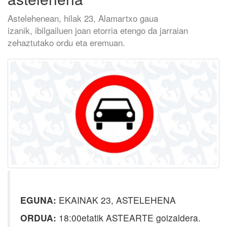
Astelehenean, hilak 23, Alamartxo gaua
izanik, ibilgailuen joan etorria etengo da jarraian
zehaztutako ordu eta eremuan.
EGUNA:
EKAINAK 23, ASTELEHENA
ORDUA:
18:00etatik ASTEARTE goizaldera.