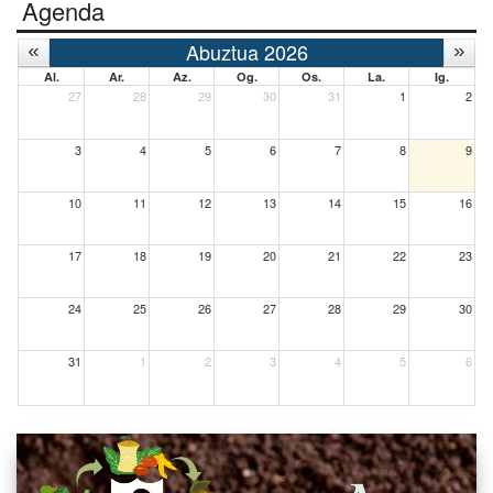
Agenda
Abuztua 2026
Al.
Ar.
Az.
Og.
Os.
La.
Ig.
27
28
29
30
31
1
2
3
4
5
6
7
8
9
10
11
12
13
14
15
16
17
18
19
20
21
22
23
24
25
26
27
28
29
30
31
1
2
3
4
5
6