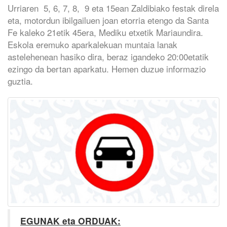
Urriaren 5, 6, 7, 8, 9 eta 15ean Zaldibiako festak direla
eta, motordun ibilgailuen joan etorria etengo da Santa
Fe kaleko 21etik 45era, Mediku etxetik Mariaundira.
Eskola eremuko aparkalekuan muntaia lanak
astelehenean hasiko dira, beraz igandeko 20:00etatik
ezingo da bertan aparkatu. Hemen duzue informazio
guztia.
EGUNAK eta ORDUAK: