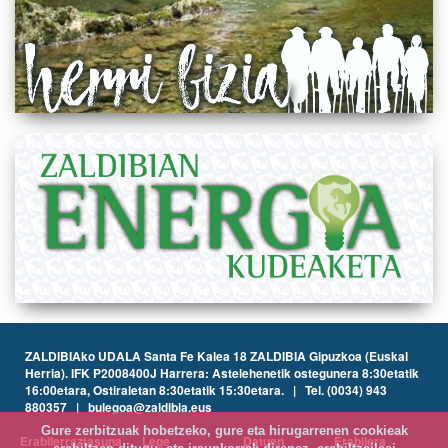
ZALDIBIAko UDALA Santa Fe Kalea 18 ZALDIBIA Gipuzkoa (Euskal
Herria). IFK P2008400J Harrera: Astelehenetik ostegunera 8:30etatik
16:00etara, Ostiraletan 8:30etatik 15:30etara. | Tel. (0034) 943
880357 | bulegoa@zaldibia.eus
Gure zerbitzuak hobetzeko, gure eta hirugarrenen cookieak
Erabilerraztasuna
Lege
Datuen
Erabilera