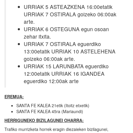
URRIAK 5 ASTEAZKENA 16:00etatik
URRIAK 7 OSTIRALA goizeko 06:00ak
arte.
URRIAK 6 OSTEGUNA egun osoan
zehar itxita.
URRIAK 7 OSTIRALA eguerdiko
13:00etatik URRIAK 10 ASTELEHENA
goizeko 06:00ak arte.
URRIAK 15 LARUNBATA eguerdiko
12:00etatik URRIAK 16 IGANDEA
eguerdiko 12:00ak arte
EREMUA:
SANTA FE KALEA 21etik (Itoitz etxetik)
SANTA FE KALEA 45ra (Mariaundi)
HERRIGUNEKO BIZILAGUNEI OHARRA:
Trafiko murrizketa horrek eragin diezaieken bizilagunei,