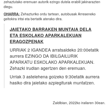
zehaztutako eremuan autorik ezingo dutela erabili jakinarazten
diegu.
OHARRA:
Zehazturiko ordu tartean, autobusak Arreseneko
geltokira iritsi eta bertatik aterako dira.
JAIETAKO BARRAKEN MUNTAIA DELA
ETA ESKOLAKO APARKALEKUAN
ERAGOZPENAK
URRIAK 2 IGANDEA arratsaldeko 20:00etatik
aurrera EZINGO DA IBILGAILURIK
APARKATU ESKOLAKO APARKALEKUAN.
Zehazki irudian agertzen den eremuan.
Urriak 3 astelehena goizeko 9:30etatik aurrera
hasiko dira jaietako azpiegiturak muntatzen.
Zaldibian, 2022ko irailaren 30ean.