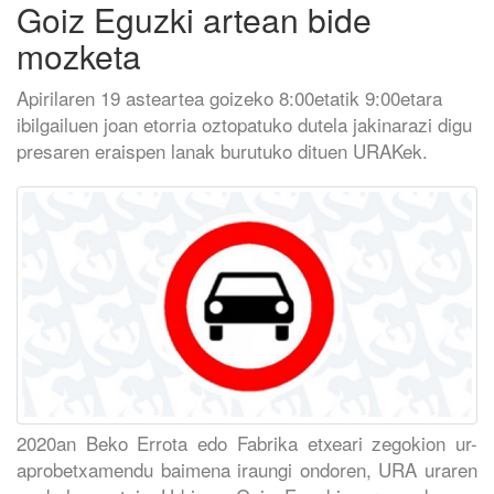
Goiz Eguzki artean bide
mozketa
Apirilaren 19 asteartea goizeko 8:00etatik 9:00etara
ibilgailuen joan etorria oztopatuko dutela jakinarazi digu
presaren eraispen lanak burutuko dituen URAKek.
2020an Beko Errota edo Fabrika etxeari zegokion ur-
aprobetxamendu baimena iraungi ondoren, URA uraren