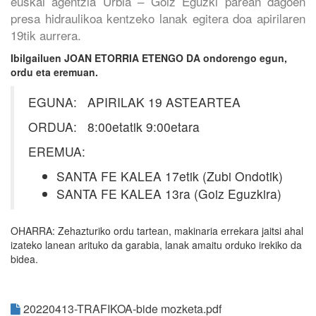
euskal agentzia Urbia – Goiz Eguzki parean dagoen
presa hidraulikoa kentzeko lanak egitera doa apirilaren
19tik aurrera.
Ibilgailuen JOAN ETORRIA ETENGO DA ondorengo egun,
ordu eta eremuan.
EGUNA: APIRILAK 19 ASTEARTEA
ORDUA: 8:00etatik 9:00etara
EREMUA:
SANTA FE KALEA 17etik (Zubi Ondotik)
SANTA FE KALEA 13ra (Goiz Eguzkira)
OHARRA: Zehazturiko ordu tartean, makinaria errekara jaitsi ahal
izateko lanean arituko da garabia, lanak amaitu orduko irekiko da
bidea.
20220413-TRAFIKOA-bide mozketa.pdf