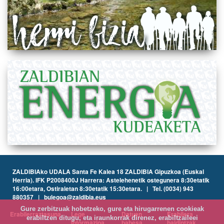
ZALDIBIAko UDALA Santa Fe Kalea 18 ZALDIBIA Gipuzkoa (Euskal
Herria). IFK P2008400J Harrera: Astelehenetik ostegunera 8:30etatik
16:00etara, Ostiraletan 8:30etatik 15:30etara. | Tel. (0034) 943
880357 | bulegoa@zaldibia.eus
Gure zerbitzuak hobetzeko, gure eta hirugarrenen cookieak
Erabilerraztasuna
Lege
Datuen
Erabilera
erabiltzen ditugu, eta iraunkorrak direnez, erabiltzaileei
informazioa
babesa
baldintzak