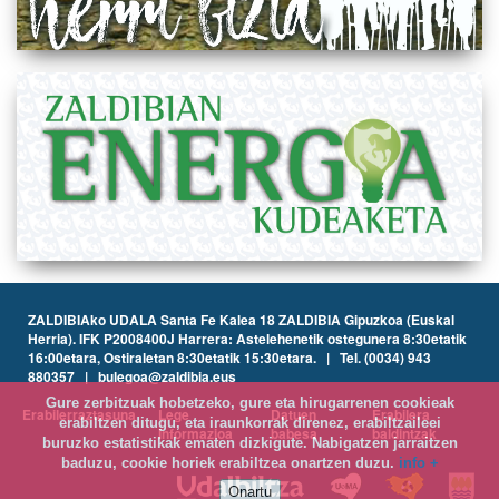
ZALDIBIAko UDALA Santa Fe Kalea 18 ZALDIBIA Gipuzkoa (Euskal
Herria). IFK P2008400J Harrera: Astelehenetik ostegunera 8:30etatik
16:00etara, Ostiraletan 8:30etatik 15:30etara. | Tel. (0034) 943
880357 | bulegoa@zaldibia.eus
Gure zerbitzuak hobetzeko, gure eta hirugarrenen cookieak
Erabilerraztasuna
Lege
Datuen
Erabilera
erabiltzen ditugu, eta iraunkorrak direnez, erabiltzaileei
informazioa
babesa
baldintzak
buruzko estatistikak ematen dizkigute. Nabigatzen jarraitzen
baduzu, cookie horiek erabiltzea onartzen duzu.
info +