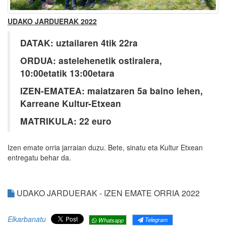
UDAKO JARDUERAK 2022
DATAK: uztailaren 4tik 22ra
ORDUA: astelehenetik ostiralera,
10:00etatik 13:00etara
IZEN-EMATEA: maiatzaren 5a baino lehen,
Karreane Kultur-Etxean
MATRIKULA: 22 euro
Izen emate orria jarraian duzu. Bete, sinatu eta Kultur Etxean
entregatu behar da.
UDAKO JARDUERAK - IZEN EMATE ORRIA 2022
Elkarbanatu
Telegram
Whatsapp