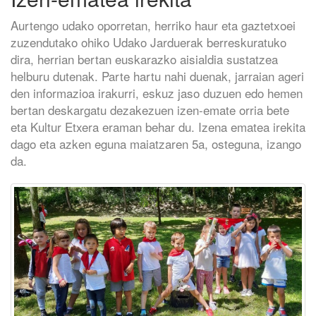
Aurtengo udako oporretan, herriko haur eta gaztetxoei
zuzendutako ohiko Udako Jarduerak berreskuratuko
dira, herrian bertan euskarazko aisialdia sustatzea
helburu dutenak. Parte hartu nahi duenak, jarraian ageri
den informazioa irakurri, eskuz jaso duzuen edo hemen
bertan deskargatu dezakezuen izen-emate orria bete
eta Kultur Etxera eraman behar du. Izena ematea irekita
dago eta azken eguna maiatzaren 5a, osteguna, izango
da.