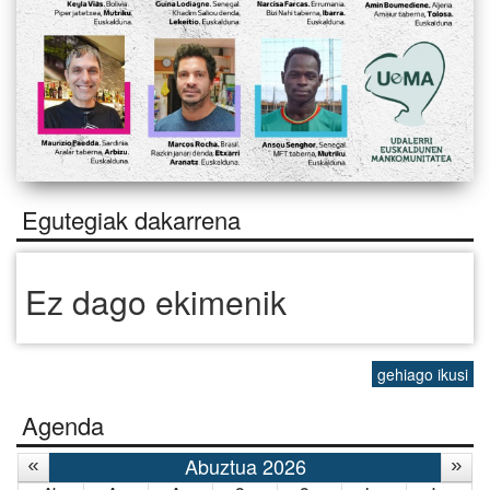
Egutegiak dakarrena
Ez dago ekimenik
gehiago ikusi
Agenda
Abuztua 2026