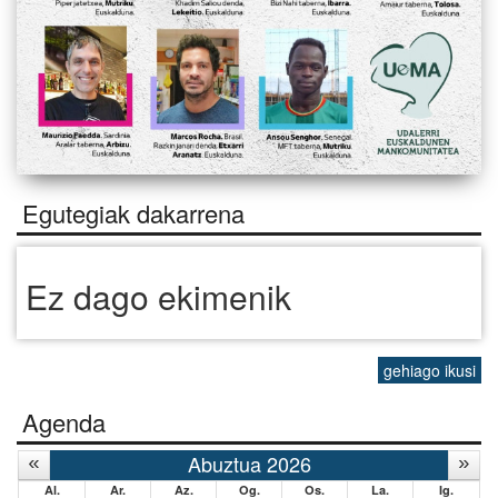
Egutegiak dakarrena
Ez dago ekimenik
gehiago ikusi
Agenda
Abuztua 2026
Al.
Ar.
Az.
Og.
Os.
La.
Ig.