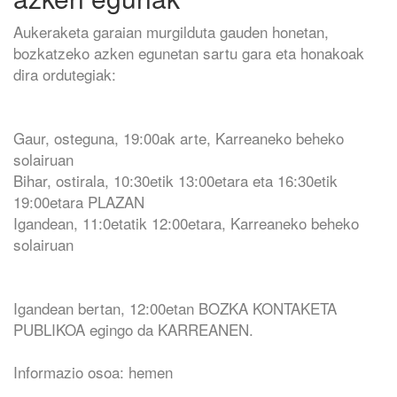
Aukeraketa garaian murgilduta gauden honetan,
bozkatzeko azken egunetan sartu gara eta honakoak
dira ordutegiak:
Gaur, osteguna, 19:00ak arte, Karreaneko beheko
solairuan
Bihar, ostirala, 10:30etik 13:00etara eta 16:30etik
19:00etara PLAZAN
Igandean, 11:0etatik 12:00etara, Karreaneko beheko
solairuan
Igandean bertan, 12:00etan BOZKA KONTAKETA
PUBLIKOA egingo da KARREANEN.
Informazio osoa: hemen