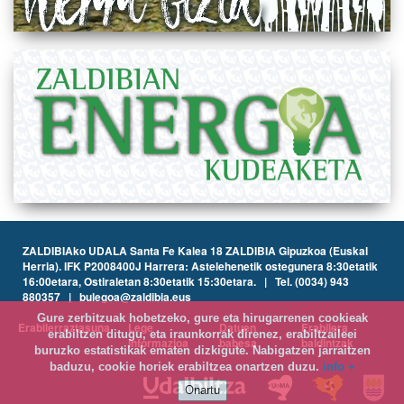
ZALDIBIAko UDALA Santa Fe Kalea 18 ZALDIBIA Gipuzkoa (Euskal
Herria). IFK P2008400J Harrera: Astelehenetik ostegunera 8:30etatik
16:00etara, Ostiraletan 8:30etatik 15:30etara. | Tel. (0034) 943
880357 | bulegoa@zaldibia.eus
Gure zerbitzuak hobetzeko, gure eta hirugarrenen cookieak
Erabilerraztasuna
Lege
Datuen
Erabilera
erabiltzen ditugu, eta iraunkorrak direnez, erabiltzaileei
informazioa
babesa
baldintzak
buruzko estatistikak ematen dizkigute. Nabigatzen jarraitzen
baduzu, cookie horiek erabiltzea onartzen duzu.
info +