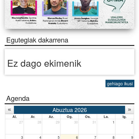
Egutegiak dakarrena
Ez dago ekimenik
gehiago ikusi
Agenda
Abuztua 2026
Al.
Ar.
Az.
Og.
Os.
La.
Ig.
27
28
29
30
31
1
2
3
4
5
6
7
8
9