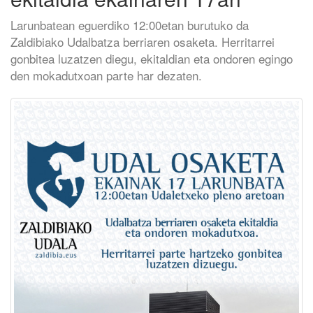
Larunbatean eguerdiko 12:00etan burutuko da
Zaldibiako Udalbatza berriaren osaketa. Herritarrei
gonbitea luzatzen diegu, ekitaldian eta ondoren egingo
den mokadutxoan parte har dezaten.