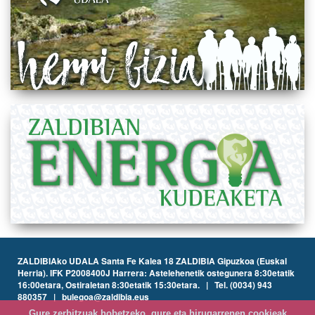
ZALDIBIAko UDALA Santa Fe Kalea 18 ZALDIBIA Gipuzkoa (Euskal
Herria). IFK P2008400J Harrera: Astelehenetik ostegunera 8:30etatik
16:00etara, Ostiraletan 8:30etatik 15:30etara. | Tel. (0034) 943
880357 | bulegoa@zaldibia.eus
Gure zerbitzuak hobetzeko, gure eta hirugarrenen cookieak