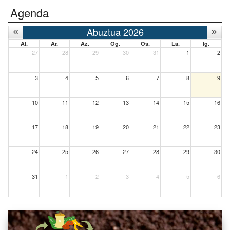
Agenda
Abuztua 2026
Al.
Ar.
Az.
Og.
Os.
La.
Ig.
27
28
29
30
31
1
2
3
4
5
6
7
8
9
10
11
12
13
14
15
16
17
18
19
20
21
22
23
24
25
26
27
28
29
30
31
1
2
3
4
5
6