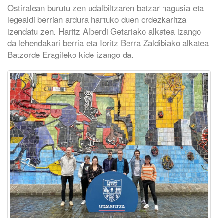
Ostiralean burutu zen udalbiltzaren batzar nagusia eta
legealdi berrian ardura hartuko duen ordezkaritza
izendatu zen. Haritz Alberdi Getariako alkatea izango
da lehendakari berria eta Ioritz Berra Zaldibiako alkatea
Batzorde Eragileko kide izango da.