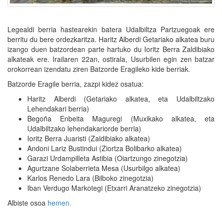
Legealdi berria hastearekin batera Udalbiltza Partzuegoak ere
berritu du bere ordezkaritza. Haritz Alberdi Getariako alkatea buru
izango duen batzordean parte hartuko du Ioritz Berra Zaldibiako
alkateak ere. Irailaren 22an, ostirala, Usurbilen egin zen batzar
orokorrean izendatu ziren Batzorde Eragileko kide berriak.
Batzorde Eragile berria, zazpi kidez osatua:
Haritz Alberdi (Getariako alkatea, eta Udalbiltzako
Lehendakari berria)
Begoña Enbeita Maguregi (Muxikako alkatea, eta
Udalbiltzako lehendakariorde berria)
Ioritz Berra Juaristi (Zaldibiako alkatea)
Andoni Lariz Bustindui (Ziortza Bolibarko alkatea)
Garazi Urdampilleta Astibia (Oiartzungo zinegotzia)
Agurtzane Solaberrieta Mesa (Usurbilgo alkatea)
Karlos Renedo Lara (Bilboko zinegotzia)
Iban Verdugo Markotegi (Etxarri Aranatzeko zinegotzia)
Albiste osoa
hemen.