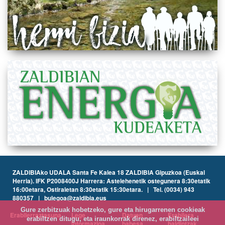
ZALDIBIAko UDALA Santa Fe Kalea 18 ZALDIBIA Gipuzkoa (Euskal
Herria). IFK P2008400J Harrera: Astelehenetik ostegunera 8:30etatik
16:00etara, Ostiraletan 8:30etatik 15:30etara. | Tel. (0034) 943
880357 | bulegoa@zaldibia.eus
Gure zerbitzuak hobetzeko, gure eta hirugarrenen cookieak
Erabilerraztasuna
Lege
Datuen
Erabilera
erabiltzen ditugu, eta iraunkorrak direnez, erabiltzaileei
informazioa
babesa
baldintzak