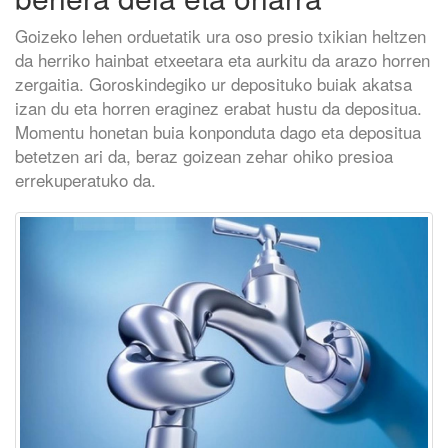
Goizeko lehen orduetatik ura oso presio txikian heltzen
da herriko hainbat etxeetara eta aurkitu da arazo horren
zergaitia. Goroskindegiko ur deposituko buiak akatsa
izan du eta horren eraginez erabat hustu da depositua.
Momentu honetan buia konponduta dago eta depositua
betetzen ari da, beraz goizean zehar ohiko presioa
errekuperatuko da.