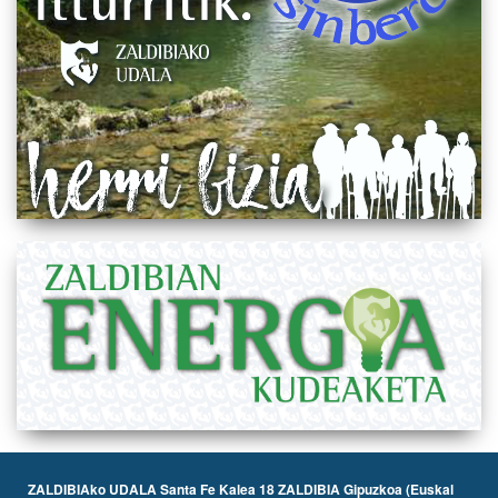
ZALDIBIAko UDALA Santa Fe Kalea 18 ZALDIBIA Gipuzkoa (Euskal