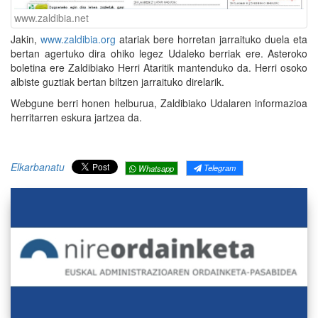
www.zaldibia.net
Jakin,
www.zaldibia.org
atariak bere horretan jarraituko duela eta
bertan agertuko dira ohiko legez Udaleko berriak ere. Asteroko
boletina ere Zaldibiako Herri Ataritik mantenduko da. Herri osoko
albiste guztiak bertan biltzen jarraituko direlarik.
Webgune berri honen helburua, Zaldibiako Udalaren informazioa
herritarren eskura jartzea da.
Elkarbanatu
Telegram
Whatsapp