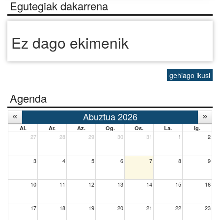
Egutegiak dakarrena
Ez dago ekimenik
gehiago ikusi
Agenda
Abuztua 2026
Al.
Ar.
Az.
Og.
Os.
La.
Ig.
27
28
29
30
31
1
2
3
4
5
6
7
8
9
10
11
12
13
14
15
16
17
18
19
20
21
22
23