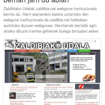
Zaldibiako Udalak zaldibia.net webgune instituzionala
berritu du. Herri atariarekin batera uztartuko den
webgune instituzionala da zaldibia.net helbidean
aurkituko duzuen webgunea. Herritarrek bertatik egin
ahalko dituzte tramite gehienak bulego birtualari esker.