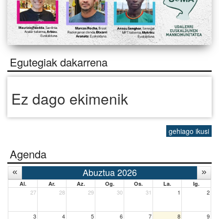
Egutegiak dakarrena
Ez dago ekimenik
gehiago ikusi
Agenda
Abuztua 2026
Al.
Ar.
Az.
Og.
Os.
La.
Ig.
27
28
29
30
31
1
2
3
4
5
6
7
8
9