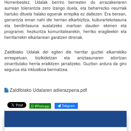
Horrenbestez, Udalak berriro berresten du arrazakeriaren
aurrean tolerantzia zero izango duela, eta beharrezko neurriak
hartuko dituela halako egoerak errepika ez daitezen. Era berean,
garrantzia eman nahi die herrian elkarbizitza, kulturartekotasuna
eta berdintasuna sustatzeko martxan dauden ekimen eta
programei, hezkuntza komunitatearekin, herriko eragileekin eta
herritarrekin elkarlanean garatzen direnak.
Zaldibiako Udalak dei egiten die herritar guztiei elkarrekiko
errespetuan, bizikidetzan eta aniztasunaren aitortzan
oinarritutako herria eraikitzen jarraitzeko. Guztion ardura da giro
segurua eta inklusiboa bermatzea.
Zaldibiako Udalaren adierazpena.pdf
Telegram
Whatsapp