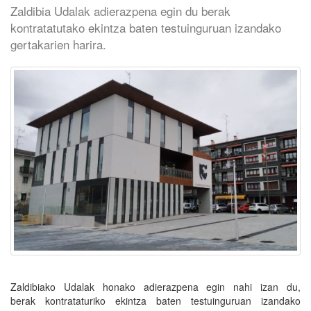
Zaldibia Udalak adierazpena egin du berak
kontratatutako ekintza baten testuinguruan izandako
gertakarien harira.
Zaldibiako Udalak honako adierazpena egin nahi izan du,
berak kontrataturiko ekintza baten testuinguruan izandako