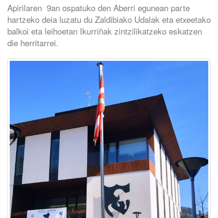
Apirilaren 9an ospatuko den Aberri egunean parte
hartzeko deia luzatu du Zaldibiako Udalak eta etxeetako
balkoi eta leihoetan Ikurriñak zintzilikatzeko eskatzen
die herritarrei.