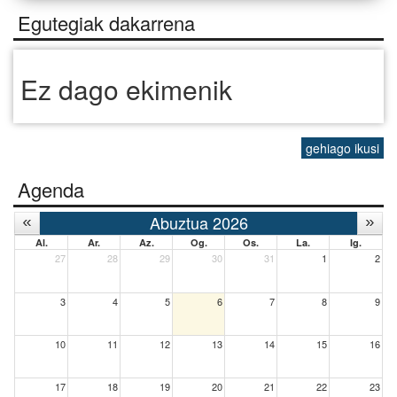
Egutegiak dakarrena
Ez dago ekimenik
gehiago ikusi
Agenda
Abuztua 2026
Al.
Ar.
Az.
Og.
Os.
La.
Ig.
27
28
29
30
31
1
2
3
4
5
6
7
8
9
10
11
12
13
14
15
16
17
18
19
20
21
22
23