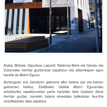
Araba, Bizkaia, Gipuzkoa, Lapurdi, Nafarroa Behe eta Garaia, eta
Zuberoako herritar guztiontzat ospakizun eta aldarrikapen egun
handia da Aberri Eguna.
Aurtengoan ere, banatzen gaituena albo batera utzi eta batzen
gaituenari helduz, Zaldibiako Udalak Aberri Egunerako
antolaturiko ospakizunetan parte hartzeko deia luzatzen dizue
herritar guztiei, horrekin batera etxeetako balkoietan Ikurriña
zintzilikatzeko deia zabalduz.