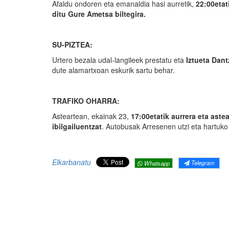
Afaldu ondoren eta emanaldia hasi aurretik,
22:00etat
ditu Gure Ametsa biltegira.
SU-PIZTEA:
Urtero bezala udal-langileek prestatu eta
Iztueta Dant
dute alamartxoan eskurik sartu behar.
TRAFIKO OHARRA:
Asteartean, ekainak 23,
17:00etatik aurrera eta aste
ibilgailuentzat
. Autobusak Arresenen utzi eta hartuko 
Elkarbanatu
Telegram
Whatsapp