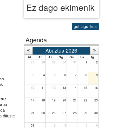
Ez dago ekimenik
gehiago ikusi
Agenda
Abuztua 2026
Al.
Ar.
Az.
Og.
Os.
La.
Ig.
27
28
29
30
31
1
2
3
4
5
6
7
8
9
en.
ak
10
11
12
13
14
15
16
tur
17
18
19
20
21
22
23
urua
ioa
24
25
26
27
28
29
30
 dituzte
31
1
2
3
4
5
6