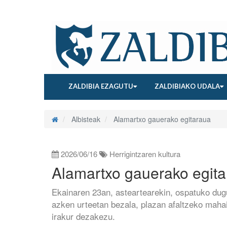
ZALDIBIA EZAGUTU
ZALDIBIAKO UDALA
Albisteak
Alamartxo gauerako egitaraua
2026/06/16
Herrigintzaren kultura
Alamartxo gauerako egit
Ekainaren 23an, asteartearekin, ospatuko dugu
azken urteetan bezala, plazan afaltzeko mahai
irakur dezakezu.