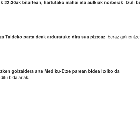
ik 22:30ak bitartean, hartutako mahai eta aulkiak norberak itzuli 
za Taldeko partaideak arduratuko dira sua pizteaz
, beraz gainontz
azken goizaldera arte Mediku-Etxe parean bidea itxiko da
ditu bidaiariak.