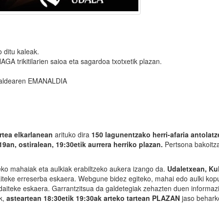
o ditu kaleak.
rikitilarien saioa eta sagardoa txotxetik plazan.
 Taldearen EMANALDIA
rtea elkarlanean
arituko dira
150 lagunentzako herri-afaria antolatz
 19an, ostiralean, 19:30etik aurrera herriko plazan.
Pertsona bakoitz
eko mahaiak eta aulkiak erabiltzeko aukera izango da.
Udaletxean, Kul
iteke erreserba eskaera. Webgune bidez egiteko, mahai edo aulki kop
 daiteke eskaera. Garrantzitsua da galdetegiak zehazten duen informaz
ek,
asteartean 18:30etik 19:30ak arteko tartean PLAZAN
jaso beharko