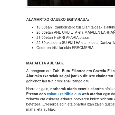
ALAMARTXO GAUEKO EGITARAUA:
18:30ean Txanbolintero txistulari taldeak alaituk
20:00etan ANE URBIETA eta MAIALEN LARRAÑAGA t
21:00etan HERRI AFARIA plazan
22:30ak aldera SU PIZTEA eta Iztueta Dantza
Ondoren trikitilariekin ERROMERIA
MAHAI ETA AULKIAK:
Aurtengoan ere
Zubi-Buru Elkartea eta Gaztelu Elka
Afarirako txartelak salgai jarriko dituzte ekainaren
gehienez lau tike erosi ahal izango ditu.
Horretaz gain,
norberak afaria etxetik ekarrita
afaltz
Etxean edo
eskatu.zaldibia.eus
web atarian
egin da
zehaztu eta eskaera azkarra botoiaren bidez bideratu
betetzea. Erreserba egin eta onartua izan zaien guzti
mahai eta aulkiak.