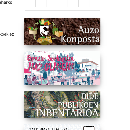
beharko
ekoek ez