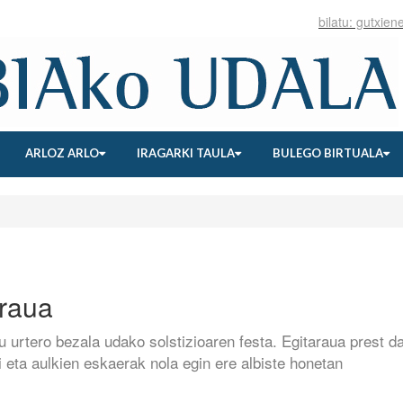
ARLOZ ARLO
IRAGARKI TAULA
BULEGO BIRTUALA
araua
 urtero bezala udako solstizioaren festa. Egitaraua prest d
 eta aulkien eskaerak nola egin ere albiste honetan