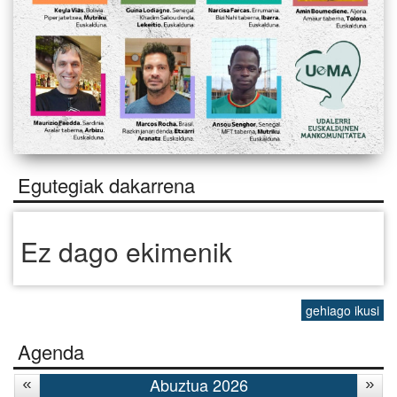
Egutegiak dakarrena
Ez dago ekimenik
gehiago ikusi
Agenda
Abuztua 2026