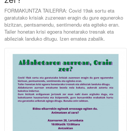
FORMAKUNTZA TAILERRA: Covid 19ak sortu eta
garatutako krisiak zuzenean eragin du gure eguneroko
bizitzan, pentsamendu, sentimendu eta egiteko eran.
Tailer honetan krisi egoera honetarako tresnak eta
abileziak landuko ditugu. Izen ematea zabalik.