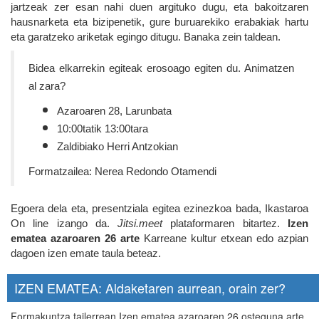
jartzeak zer esan nahi duen argituko dugu, eta bakoitzaren
hausnarketa eta bizipenetik, gure buruarekiko erabakiak hartu
eta garatzeko ariketak egingo ditugu. Banaka zein taldean.
Bidea elkarrekin egiteak erosoago egiten du. Animatzen
al zara?
Azaroaren 28, Larunbata
10:00tatik 13:00tara
Zaldibiako Herri Antzokian
Formatzailea: Nerea Redondo Otamendi
Egoera dela eta, presentziala egitea ezinezkoa bada, Ikastaroa
On line izango da.
Jitsi.meet
plataformaren bitartez.
Izen
ematea azaroaren 26 arte
Karreane kultur etxean edo azpian
dagoen izen emate taula beteaz.
IZEN EMATEA: Aldaketaren aurrean, orain zer?
Formakuntza tailerrean Izen ematea azaroaren 26 osteguna arte