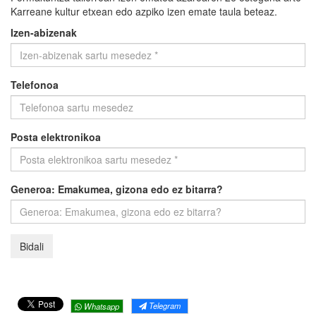
Karreane kultur etxean edo azpiko izen emate taula beteaz.
Izen-abizenak
Telefonoa
Posta elektronikoa
Generoa: Emakumea, gizona edo ez bitarra?
Telegram
Whatsapp