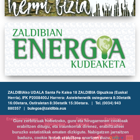
ZALDIBIAko UDALA Santa Fe Kalea 18 ZALDIBIA Gipuzkoa (Euskal
Herria). IFK P2008400J Harrera: Astelehenetik ostegunera 8:30etatik
16:00etara, Ostiraletan 8:30etatik 15:30etara. | Tel. (0034) 943
880357 | bulegoa@zaldibia.eus
Erabilerraztasuna
Lege
Datuen
Erabilera
Gure zerbitzuak hobetzeko, gure eta hirugarrenen cookieak
informazioa
babesa
baldintzak
erabiltzen ditugu, eta iraunkorrak direnez, erabiltzaileei
buruzko estatistikak ematen dizkigute. Nabigatzen jarraitzen
baduzu, cookie horiek erabiltzea onartzen duzu.
info +