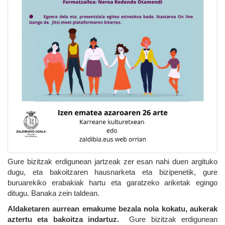
Gure bizitzak erdigunean jartzeak zer esan nahi duen argituko
dugu, eta bakoitzaren hausnarketa eta bizipenetik, gure
buruarekiko erabakiak hartu eta garatzeko ariketak egingo
ditugu. Banaka zein taldean.
Aldaketaren aurrean emakume bezala nola kokatu, aukerak
aztertu eta bakoitza indartuz.
Gure bizitzak erdigunean