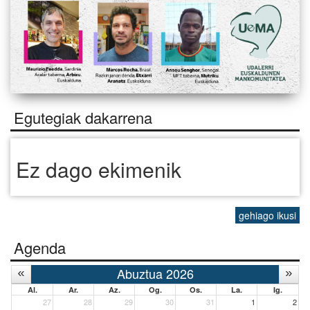
Egutegiak dakarrena
Ez dago ekimenik
gehiago ikusi
Agenda
Abuztua 2026
Al.
Ar.
Az.
Og.
Os.
La.
Ig.
27
28
29
30
31
1
2