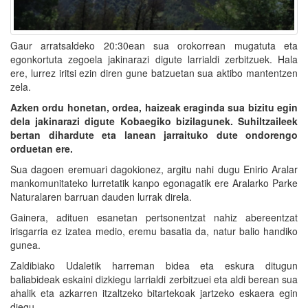
Gaur arratsaldeko 20:30ean sua orokorrean mugatuta eta
egonkortuta zegoela jakinarazi digute larrialdi zerbitzuek. Hala
ere, lurrez iritsi ezin diren gune batzuetan sua aktibo mantentzen
zela.
Azken ordu honetan, ordea, haizeak eraginda sua bizitu egin
dela jakinarazi digute Kobaegiko bizilagunek. Suhiltzaileek
bertan dihardute eta lanean jarraituko dute ondorengo
orduetan ere.
Sua dagoen eremuari dagokionez, argitu nahi dugu Enirio Aralar
mankomunitateko lurretatik kanpo egonagatik ere Aralarko Parke
Naturalaren barruan dauden lurrak direla.
Gainera, adituen esanetan pertsonentzat nahiz abereentzat
irisgarria ez izatea medio, eremu basatia da, natur balio handiko
gunea.
Zaldibiako Udaletik harreman bidea eta eskura ditugun
baliabideak eskaini dizkiegu larrialdi zerbitzuei eta aldi berean sua
ahalik eta azkarren itzaltzeko bitartekoak jartzeko eskaera egin
diegu.