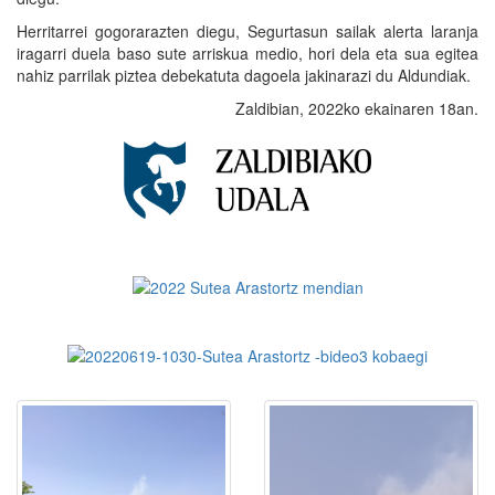
Herritarrei gogorarazten diegu, Segurtasun sailak alerta laranja
iragarri duela baso sute arriskua medio, hori dela eta sua egitea
nahiz parrilak piztea debekatuta dagoela jakinarazi du Aldundiak.
Zaldibian, 2022ko ekainaren 18an.