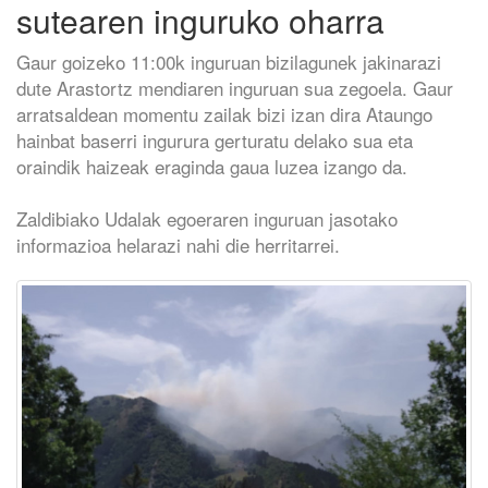
sutearen inguruko oharra
Gaur goizeko 11:00k inguruan bizilagunek jakinarazi
dute Arastortz mendiaren inguruan sua zegoela. Gaur
arratsaldean momentu zailak bizi izan dira Ataungo
hainbat baserri ingurura gerturatu delako sua eta
oraindik haizeak eraginda gaua luzea izango da.
Zaldibiako Udalak egoeraren inguruan jasotako
informazioa helarazi nahi die herritarrei.