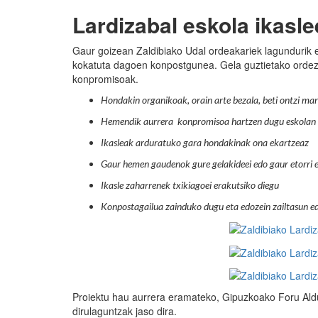
Lardizabal eskola ikasl
Gaur goizean Zaldibiako Udal ordeakariek lagundurik 
kokatuta dagoen konpostgunea. Gela guztietako ordez
konpromisoak.
Hondakin organikoak, orain arte bezala, beti ontzi ma
Hemendik aurrera konpromisoa hartzen dugu eskolan s
Ikasleak arduratuko gara hondakinak ona ekartzeaz
Gaur hemen gaudenok gure gelakideei edo gaur etorri e
Ikasle zaharrenek txikiagoei erakutsiko diegu
Konpostagailua zainduko dugu eta edozein zailtasun e
Proiektu hau aurrera eramateko, Gipuzkoako Foru Ald
dirulaguntzak jaso dira.