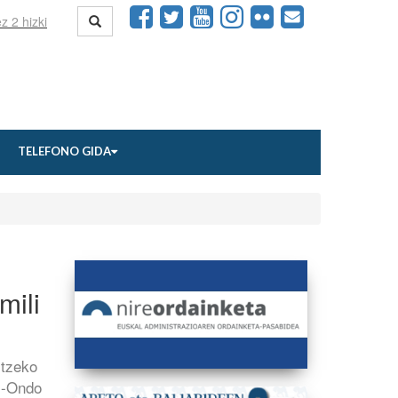
TELEFONO GIDA
mili
itzeko
ai-Ondo