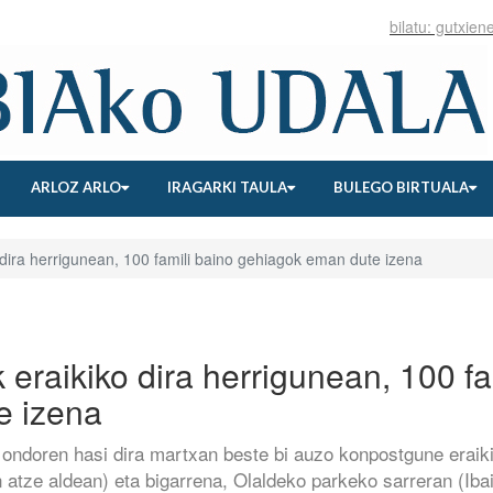
ARLOZ ARLO
IRAGARKI TAULA
BULEGO BIRTUALA
dira herrigunean, 100 famili baino gehiagok eman dute izena
eraikiko dira herrigunean, 100 fa
e izena
 ondoren hasi dira martxan beste bi auzo konpostgune eraik
 atze aldean) eta bigarrena, Olaldeko parkeko sarreran (Ib