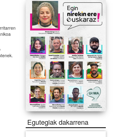
ritarren
anikoa
e
utenek.
Egutegiak dakarrena