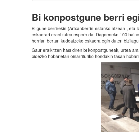
Bi konpostgune berri eg
Bi gune berrirekin (Artxanberrin-estanko atzean-, eta
eskaerari erantzutea espero da. Dagoeneko 100 baino
herrian bertan kudeatzeko eskaera egin duten bizilagun
Gaur eraikitzen hasi diren bi konpostguneak, urtea am
bidezko hobarietan oinarrituriko hondakin tasan hoba