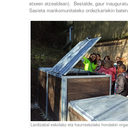
etxeen atzealdean). Bestalde, gaur inaugurat
Sasieta mankomunitateko ordezkariekin bater
Lardizabal eskolako eta haurreskolako hondakin orga