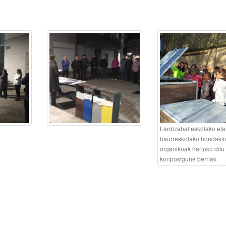
Lardizabal eskolako eta
haurreskolako hondaki
organikoak hartuko ditu
konpostgune berriak.