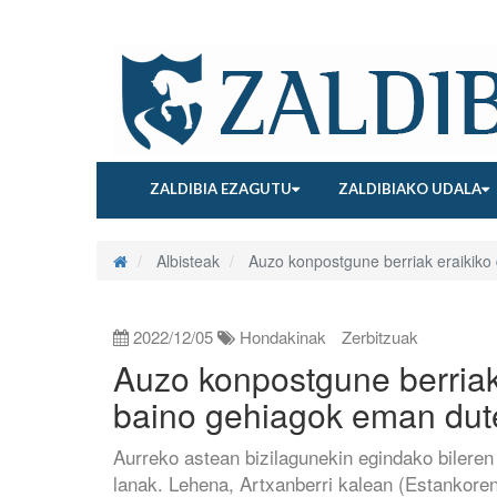
ZALDIBIA EZAGUTU
ZALDIBIAKO UDALA
Albisteak
Auzo konpostgune berriak eraikiko 
2022/12/05
Hondakinak
Zerbitzuak
Auzo konpostgune berriak 
baino gehiagok eman dut
Aurreko astean bizilagunekin egindako bileren
lanak. Lehena, Artxanberri kalean (Estankoren