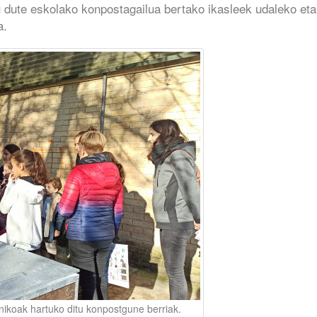
u dute eskolako konpostagailua bertako ikasleek udaleko eta
a.
nikoak hartuko ditu konpostgune berriak.