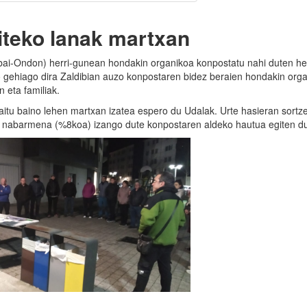
iteko lanak martxan
 Ibai-Ondon) herri-gunean hondakin organikoa konpostatu nahi duten her
 gehiago dira Zaldibian auzo konpostaren bidez beraien hondakin org
 eta familiak.
aitu baino lehen martxan izatea espero du Udalak. Urte hasieran sortz
ri nabarmena (%8koa) izango dute konpostaren aldeko hautua egiten d