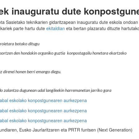
eek inauguratu dute konpostgun
eta Sasietako teknikarien gidaritzapean inauguratu dute eskola ondoan
kariek parte hartu dute
ekitaldian
eta bertan plazaratu dituzte hartutak
rroietara botako ditugu
ortzen den hondakin organiko guztia konpostagailu honetara ekartzeko
z direnei honen berri emango diegu.
do zalantza dugunean udal langileekin harremanetan jarriko gara
undiaren, Eusko Jaurlaritzaren eta PRTR funtsen (Next Generation)