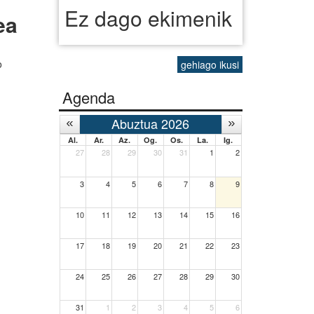
Ez dago ekimenik
ea
o
gehiago ikusi
Agenda
Abuztua 2026
Al.
Ar.
Az.
Og.
Os.
La.
Ig.
27
28
29
30
31
1
2
3
4
5
6
7
8
9
10
11
12
13
14
15
16
17
18
19
20
21
22
23
24
25
26
27
28
29
30
31
1
2
3
4
5
6