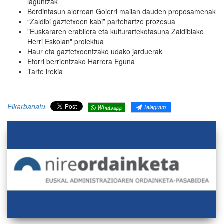
laguntzak
Berdintasun alorrean Goierri mailan dauden proposamenak
“Zaldibi gaztetxoen kabi” partehartze prozesua
"Euskararen erabilera eta kulturartekotasuna Zaldibiako
Herri Eskolan" proiektua
Haur eta gaztetxoentzako udako jarduerak
Etorri berrientzako Harrera Eguna
Tarte irekia
Elkarbanatu
Telegram
Whatsapp