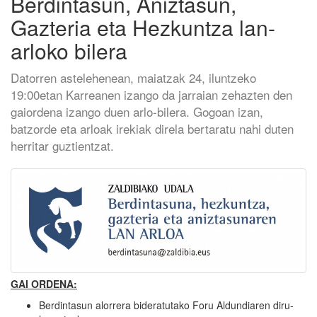
Berdintasun, Aniztasun,
Gazteria eta Hezkuntza lan-
arloko bilera
Datorren astelehenean, maiatzak 24, iluntzeko
19:00etan Karreanen izango da jarraian zehazten den
gaiordena izango duen arlo-bilera. Gogoan izan,
batzorde eta arloak irekiak direla bertaratu nahi duten
herritar guztientzat.
GAI ORDENA:
Berdintasun alorrera bideratutako Foru Aldundiaren diru-