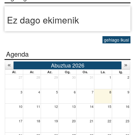
Ez dago ekimenik
gehiago ikusi
Agenda
Abuztua 2026
Al.
Ar.
Az.
Og.
Os.
La.
Ig.
27
28
29
30
31
1
2
3
4
5
6
7
8
9
10
11
12
13
14
15
16
17
18
19
20
21
22
23