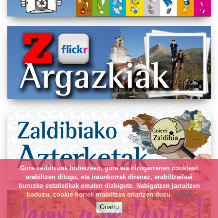
Gure zerbitzuak hobetzeko, gure eta hirugarrenen cookieak
erabiltzen ditugu, eta iraunkorrak direnez, erabiltzaileei
buruzko estatistikak ematen dizkigute. Nabigatzen jarraitzen
baduzu, cookie horiek erabiltzea onartzen duzu.
info +