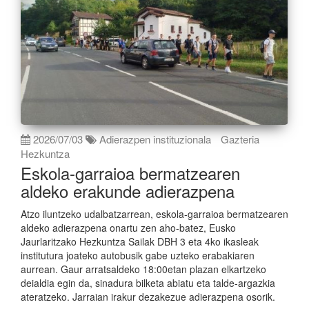
2026/07/03
Adierazpen instituzionala
Gazteria
Hezkuntza
Eskola-garraioa bermatzearen
aldeko erakunde adierazpena
Atzo iluntzeko udalbatzarrean, eskola-garraioa bermatzearen
aldeko adierazpena onartu zen aho-batez, Eusko
Jaurlaritzako Hezkuntza Sailak DBH 3 eta 4ko ikasleak
institutura joateko autobusik gabe uzteko erabakiaren
aurrean. Gaur arratsaldeko 18:00etan plazan elkartzeko
deialdia egin da, sinadura bilketa abiatu eta talde-argazkia
ateratzeko. Jarraian irakur dezakezue adierazpena osorik.