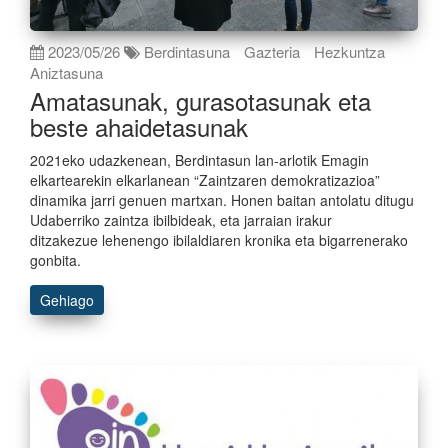
2023/05/26
Berdintasuna
Gazteria
Hezkuntza
Aniztasuna
Amatasunak, gurasotasunak eta
beste ahaidetasunak
2021eko udazkenean, Berdintasun lan-arlotik Emagin
elkartearekin elkarlanean “Zaintzaren demokratizazioa”
dinamika jarri genuen martxan. Honen baitan antolatu ditugu
Udaberriko zaintza ibilbideak, eta jarraian irakur
ditzakezue lehenengo ibilaldiaren kronika eta bigarrenerako
gonbita.
Gehiago