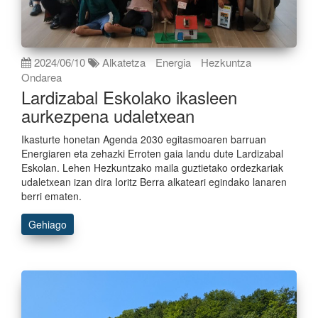
2024/06/10
Alkatetza
Energia
Hezkuntza
Ondarea
Lardizabal Eskolako ikasleen
aurkezpena udaletxean
Ikasturte honetan Agenda 2030 egitasmoaren barruan
Energiaren eta zehazki Erroten gaia landu dute Lardizabal
Eskolan. Lehen Hezkuntzako maila guztietako ordezkariak
udaletxean izan dira Ioritz Berra alkateari egindako lanaren
berri ematen.
Gehiago