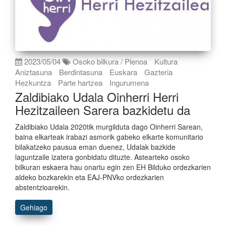
2023/05/04
Osoko bilkura / Plenoa
Kultura
Aniztasuna
Berdintasuna
Euskara
Gazteria
Hezkuntza
Parte hartzea
Ingurumena
Zaldibiako Udala Oinherri Herri
Hezitzaileen Sarera bazkidetu da
Zaldibiako Udala 2020tik murgilduta dago Oinherri Sarean,
baina elkarteak irabazi asmorik gabeko elkarte komunitario
bilakatzeko pausua eman duenez, Udalak bazkide
laguntzaile izatera gonbidatu dituzte. Astearteko osoko
bilkuran eskaera hau onartu egin zen EH Bilduko ordezkarien
aldeko bozkarekin eta EAJ-PNVko ordezkarien
abstentzioarekin.
Gehiago