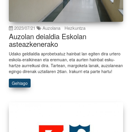
2023/07/21
Auzolana
Hezkuntza
Auzolan deialdia Eskolan
asteazkenerako
Udako geldialdia aprobetxatuz hainbat lan egiten dira urtero
eskola-eraikinean eta eremuan, eta aurten hainbat esku-
hartze aurreikusi dira. Tartean, margoketa lanak, auzolanean
egingo direnak uztailaren 26an. Irakurri eta parte hartu!
Gehiago