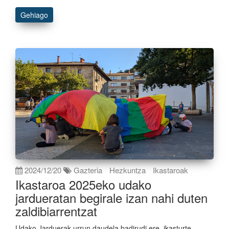
Gehiago
2024/12/20
Gazteria
Hezkuntza
Ikastaroak
Ikastaroa 2025eko udako
jardueratan begirale izan nahi duten
zaldibiarrentzat
Udako Jarduerak urrun daudela badirudi ere, ikasturte