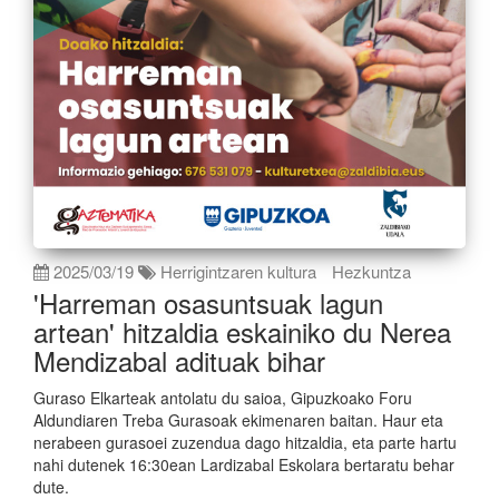
2025/03/19
Herrigintzaren kultura
Hezkuntza
'Harreman osasuntsuak lagun
artean' hitzaldia eskainiko du Nerea
Mendizabal adituak bihar
Guraso Elkarteak antolatu du saioa, Gipuzkoako Foru
Aldundiaren Treba Gurasoak ekimenaren baitan. Haur eta
nerabeen gurasoei zuzendua dago hitzaldia, eta parte hartu
nahi dutenek 16:30ean Lardizabal Eskolara bertaratu behar
dute.