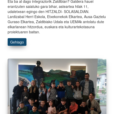
Eta ba al dago integraziorik Zaldibian? Galdera hauei
erantzuten saiatuko gara bihar, asteartea hilak 11,
udaletxean egingo den HITZALDI- SOLASALDIAN.
Lardizabal Herri Eskola, Etxekonekok Elkartea, Ausa-Gaztelu
Guraso Elkartea, Zaldibiako Udala eta UEMAk antolatu dute
elkarlanean hitzordua, euskara eta kulturartekotasuna
proiektuaren baitan.
Gehiago