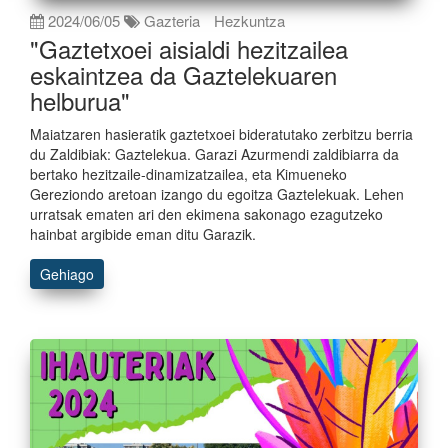
2024/06/05
Gazteria
Hezkuntza
"Gaztetxoei aisialdi hezitzailea
eskaintzea da Gaztelekuaren
helburua"
Maiatzaren hasieratik gaztetxoei bideratutako zerbitzu berria
du Zaldibiak: Gaztelekua. Garazi Azurmendi zaldibiarra da
bertako hezitzaile-dinamizatzailea, eta Kimueneko
Gereziondo aretoan izango du egoitza Gaztelekuak. Lehen
urratsak ematen ari den ekimena sakonago ezagutzeko
hainbat argibide eman ditu Garazik.
Gehiago