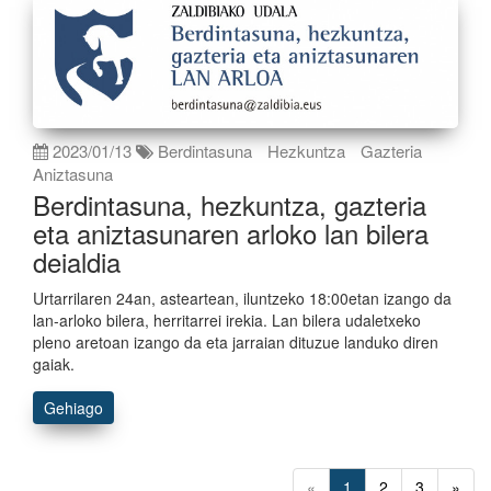
2023/01/13
Berdintasuna
Hezkuntza
Gazteria
Aniztasuna
Berdintasuna, hezkuntza, gazteria
eta aniztasunaren arloko lan bilera
deialdia
Urtarrilaren 24an, asteartean, iluntzeko 18:00etan izango da
lan-arloko bilera, herritarrei irekia. Lan bilera udaletxeko
pleno aretoan izango da eta jarraian dituzue landuko diren
gaiak.
Gehiago
«
1
2
3
»