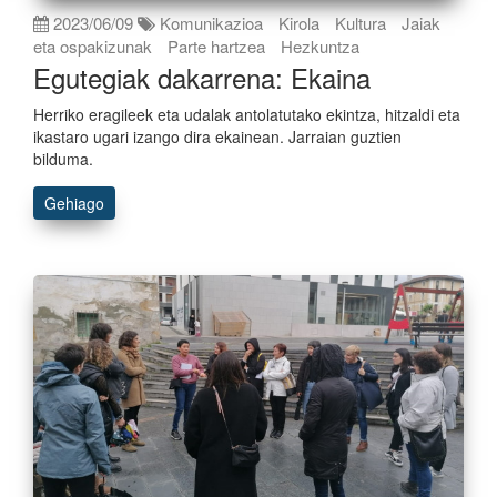
2023/06/09
Komunikazioa
Kirola
Kultura
Jaiak
eta ospakizunak
Parte hartzea
Hezkuntza
Egutegiak dakarrena: Ekaina
Herriko eragileek eta udalak antolatutako ekintza, hitzaldi eta
ikastaro ugari izango dira ekainean. Jarraian guztien
bilduma.
Gehiago