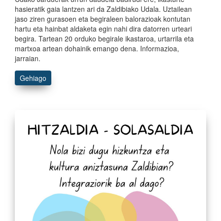
hasieratik gaia lantzen ari da Zaldibiako Udala. Uztailean
jaso ziren gurasoen eta begiraleen balorazioak kontutan
hartu eta hainbat aldaketa egin nahi dira datorren urteari
begira. Tartean 20 orduko begirale ikastaroa, urtarrila eta
martxoa artean dohainik emango dena. Informazioa,
jarraian.
Gehiago