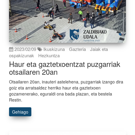
2023/02/09
Ikuskizuna
Gazteria
Jaiak eta
ospakizunak
Hezkuntza
Haur eta gaztetxoentzat puzgarriak
otsailaren 20an
Otsailaren 20an, inauteri astelehena, puzgarriak izango dira
goiz eta arratsaldez herriko haur eta gaztetxoen
gozamenerako, eguraldi ona bada plazan, eta bestela
Restin.
Gehiago