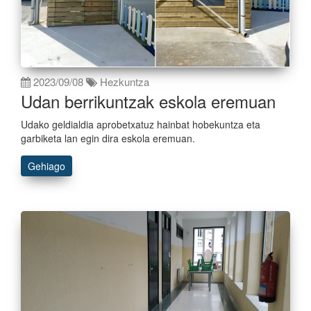
2023/09/08
Hezkuntza
Udan berrikuntzak eskola eremuan
Udako geldialdia aprobetxatuz hainbat hobekuntza eta
garbiketa lan egin dira eskola eremuan.
Gehiago