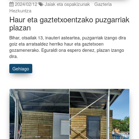
2024/02/12
Jaiak eta ospakizunak
Gazteria
Hezkuntza
Haur eta gaztetxoentzako puzgarriak
plazan
Bihar, otsailak 13, inauteri asteartea, puzgarriak izango dira
goiz eta arratsaldez herriko haur eta gaztetxoen
gozamenerako. Eguraldi ona espero denez, plazan izango
dira.
Gehiago