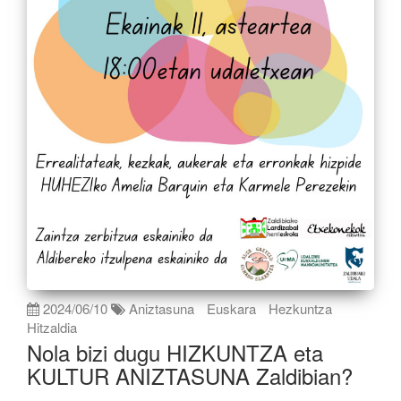
2024/06/10
Aniztasuna
Euskara
Hezkuntza
Hitzaldia
Nola bizi dugu HIZKUNTZA eta
KULTUR ANIZTASUNA Zaldibian?