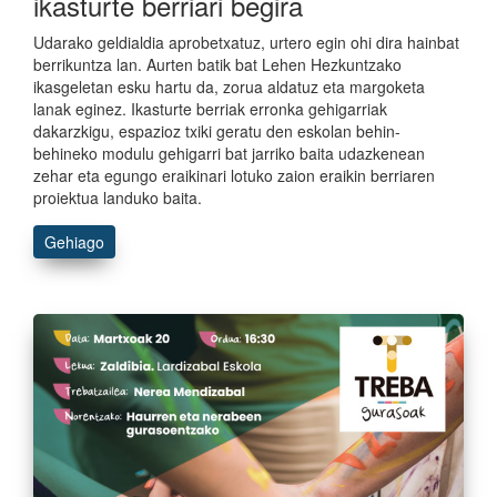
ikasturte berriari begira
Udarako geldialdia aprobetxatuz, urtero egin ohi dira hainbat
berrikuntza lan. Aurten batik bat Lehen Hezkuntzako
ikasgeletan esku hartu da, zorua aldatuz eta margoketa
lanak eginez. Ikasturte berriak erronka gehigarriak
dakarzkigu, espazioz txiki geratu den eskolan behin-
behineko modulu gehigarri bat jarriko baita udazkenean
zehar eta egungo eraikinari lotuko zaion eraikin berriaren
proiektua landuko baita.
Gehiago