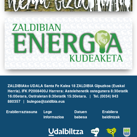
ZALDIBIAko UDALA Santa Fe Kalea 18 ZALDIBIA Gipuzkoa (Euskal
Herria). IFK P2008400J Harrera: Astelehenetik ostegunera 8:30etatik
16:00etara, Ostiraletan 8:30etatik 15:30etara. | Tel. (0034) 943
880357 | bulegoa@zaldibia.eus
Erabilerraztasuna
Lege
Datuen
Erabilera
informazioa
babesa
baldintzak