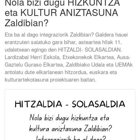
Nola bizi dugu HIZKUNTZA
eta KULTUR ANIZTASUNA
Zaldibian?
Eta ba al dago integraziorik Zaldibian? Galdera hauei
erantzuten saiatuko gara bihar, asteartea hilak 11,
udaletxean egingo den HITZALDI- SOLASALDIAN.
Lardizabal Herri Eskola, Etxekonekok Elkartea, Ausa-
Gaztelu Guraso Elkartea, Zaldibiako Udala eta UEMAk
antolatu dute elkarlanean hitzordua, euskara eta
kulturartekotasuna proiektuaren baitan.