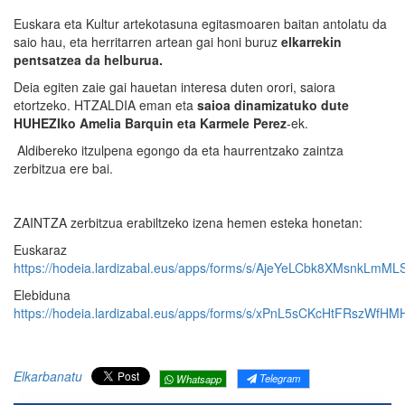
Euskara eta Kultur artekotasuna egitasmoaren baitan antolatu da
saio hau, eta herritarren artean gai honi buruz
elkarrekin
pentsatzea da helburua.
Deia egiten zaie gai hauetan interesa duten orori, saiora
etortzeko. HTZALDIA eman eta
saioa dinamizatuko dute
HUHEZIko Amelia Barquin eta Karmele Perez
-ek.
Aldibereko itzulpena egongo da eta haurrentzako zaintza
zerbitzua ere bai.
ZAINTZA zerbitzua erabiltzeko izena hemen esteka honetan:
Euskaraz
https://hodeia.lardizabal.eus/apps/forms/s/AjeYeLCbk8XMsnkLmM
Elebiduna
https://hodeia.lardizabal.eus/apps/forms/s/xPnL5sCKcHtFRszWfH
Elkarbanatu
Telegram
Whatsapp