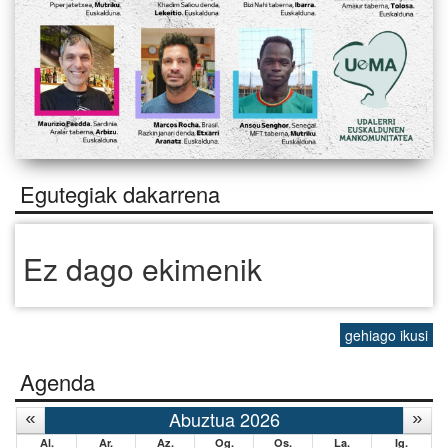
Egutegiak dakarrena
Ez dago ekimenik
gehiago ikusi
Agenda
Abuztua 2026
Al.
Ar.
Az.
Og.
Os.
La.
Ig.