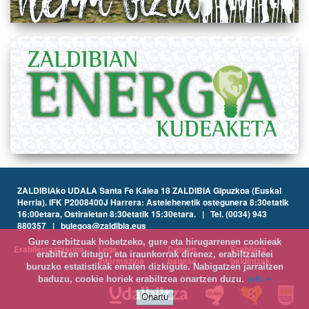
ZALDIBIAko UDALA Santa Fe Kalea 18 ZALDIBIA Gipuzkoa (Euskal
Herria). IFK P2008400J Harrera: Astelehenetik ostegunera 8:30etatik
16:00etara, Ostiraletan 8:30etatik 15:30etara. | Tel. (0034) 943
880357 | bulegoa@zaldibia.eus
Gure zerbitzuak hobetzeko, gure eta hirugarrenen cookieak
Erabilerraztasuna
Lege
Datuen
Erabilera
erabiltzen ditugu, eta iraunkorrak direnez, erabiltzaileei
informazioa
babesa
baldintzak
buruzko estatistikak ematen dizkigute. Nabigatzen jarraitzen
baduzu, cookie horiek erabiltzea onartzen duzu.
info +