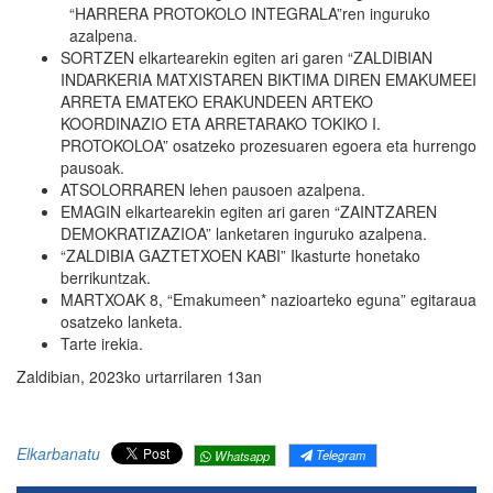
“HARRERA PROTOKOLO INTEGRALA”ren inguruko
azalpena.
SORTZEN elkartearekin egiten ari garen “ZALDIBIAN
INDARKERIA MATXISTAREN BIKTIMA DIREN EMAKUMEEI
ARRETA EMATEKO ERAKUNDEEN ARTEKO
KOORDINAZIO ETA ARRETARAKO TOKIKO I.
PROTOKOLOA” osatzeko prozesuaren egoera eta hurrengo
pausoak.
ATSOLORRAREN lehen pausoen azalpena.
EMAGIN elkartearekin egiten ari garen “ZAINTZAREN
DEMOKRATIZAZIOA” lanketaren inguruko azalpena.
“ZALDIBIA GAZTETXOEN KABI” Ikasturte honetako
berrikuntzak.
MARTXOAK 8, “Emakumeen* nazioarteko eguna” egitaraua
osatzeko lanketa.
Tarte irekia.
Zaldibian, 2023ko urtarrilaren
13an
Elkarbanatu
Telegram
Whatsapp