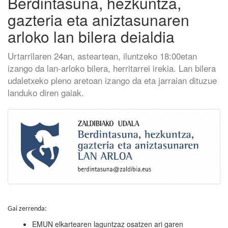
Berdintasuna, hezkuntza,
gazteria eta aniztasunaren
arloko lan bilera deialdia
Urtarrilaren 24an, asteartean, iluntzeko 18:00etan
izango da lan-arloko bilera, herritarrei irekia. Lan bilera
udaletxeko pleno aretoan izango da eta jarraian dituzue
landuko diren gaiak.
Gai zerrenda:
EMUN elkartearen laguntzaz osatzen ari garen