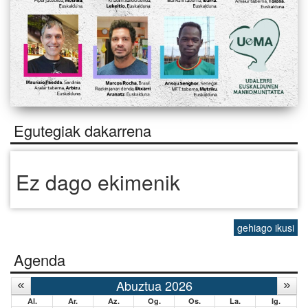
Egutegiak dakarrena
Ez dago ekimenik
gehiago ikusi
Agenda
Abuztua 2026
Al.
Ar.
Az.
Og.
Os.
La.
Ig.