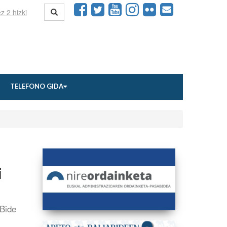
TELEFONO GIDA
i
 Bide