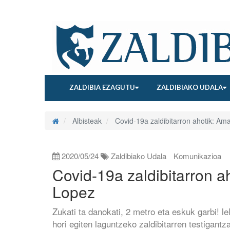
ZALDIBIA EZAGUTU
ZALDIBIAKO UDALA
Albisteak
Covid-19a zaldibitarron ahotik: Ama
2020/05/24
Zaldibiako Udala
Komunikazioa
Covid-19a zaldibitarron ah
Lopez
Zukati ta danokati, 2 metro eta eskuk garbi! le
hori egiten laguntzeko zaldibitarren testigantz