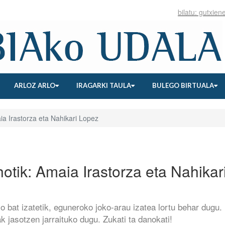
ARLOZ ARLO
IRAGARKI TAULA
BULEGO BIRTUALA
ia Irastorza eta Nahikari Lopez
otik: Amaia Irastorza eta Nahikar
lo bat izatetik, eguneroko joko-arau izatea lortu behar dugu.
ak jasotzen jarraituko dugu. Zukati ta danokati!