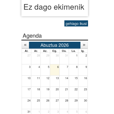
Ez dago ekimenik
gehiago ikusi
Agenda
Abuztua 2026
Al.
Ar.
Az.
Og.
Os.
La.
Ig.
27
28
29
30
31
1
2
3
4
5
6
7
8
9
10
11
12
13
14
15
16
17
18
19
20
21
22
23
24
25
26
27
28
29
30
31
1
2
3
4
5
6