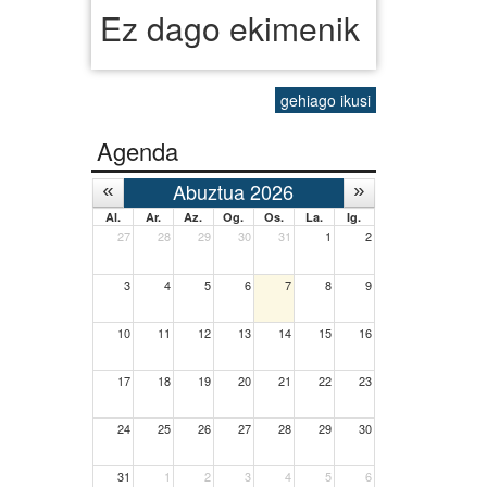
Ez dago ekimenik
gehiago ikusi
Agenda
Abuztua 2026
Al.
Ar.
Az.
Og.
Os.
La.
Ig.
27
28
29
30
31
1
2
3
4
5
6
7
8
9
10
11
12
13
14
15
16
17
18
19
20
21
22
23
24
25
26
27
28
29
30
31
1
2
3
4
5
6