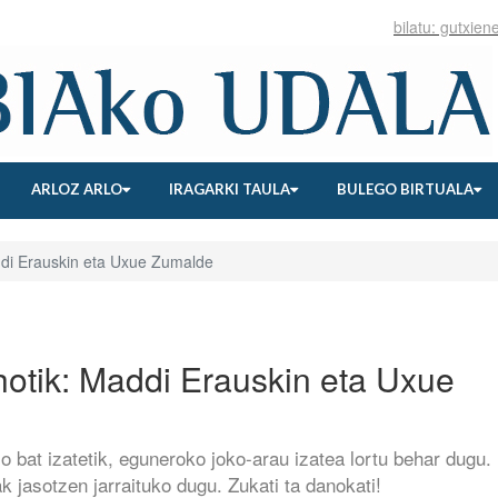
ARLOZ ARLO
IRAGARKI TAULA
BULEGO BIRTUALA
ddi Erauskin eta Uxue Zumalde
hotik: Maddi Erauskin eta Uxue
lo bat izatetik, eguneroko joko-arau izatea lortu behar dugu.
ak jasotzen jarraituko dugu. Zukati ta danokati!