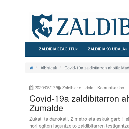
ZALDIBIA EZAGUTU
ZALDIBIAKO UDALA
Albisteak
Covid-19a zaldibitarron ahotik: Ma
2020/05/17
Zaldibiako Udala
Komunikazioa
Covid-19a zaldibitarron a
Zumalde
Zukati ta danokati, 2 metro eta eskuk garbi! le
hori egiten laguntzeko zaldibitarren testigantz