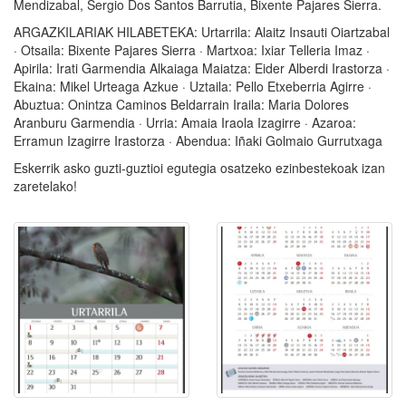
Mendizabal, Sergio Dos Santos Barrutia, Bixente Pajares Sierra.
ARGAZKILARIAK HILABETEKA: Urtarrila: Alaitz Insauti Oiartzabal
· Otsaila: Bixente Pajares Sierra · Martxoa: Ixiar Telleria Imaz ·
Apirila: Irati Garmendia Alkaiaga Maiatza: Eider Alberdi Irastorza ·
Ekaina: Mikel Urteaga Azkue · Uztaila: Pello Etxeberria Agirre ·
Abuztua: Onintza Caminos Beldarrain Iraila: Maria Dolores
Aranburu Garmendia · Urria: Amaia Iraola Izagirre · Azaroa:
Erramun Izagirre Irastorza · Abendua: Iñaki Golmaio Gurrutxaga
Eskerrik asko guzti-guztioi egutegia osatzeko ezinbestekoak izan
zaretelako!