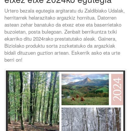
Urtero bezala egutegia argitaratu du Zaldibiako Udalak,
herritarrek helarazitako argazkiz hornitua. Datorren
astean zehar banatuko da etxez etxe eta baserrietako
buzoietan, posta bulegoan. Zenbait berrikuntza txiki
ekarriko ditu 2024rako prestatutako aleak. Gainera,
Biziolako produktu sorta zozketatuko da argazkiak
bidali dituzuen guztion artean. Eskerrik asko eta urte
berri on!