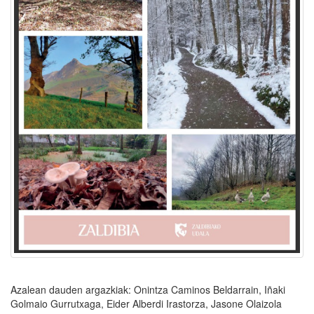
Azalean dauden argazkiak: Onintza Caminos Beldarrain, Iñaki
Golmaio Gurrutxaga, Eider Alberdi Irastorza, Jasone Olaizola