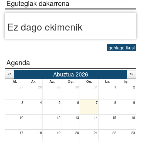
Egutegiak dakarrena
Ez dago ekimenik
gehiago ikusi
Agenda
Abuztua 2026
Al.
Ar.
Az.
Og.
Os.
La.
Ig.
27
28
29
30
31
1
2
3
4
5
6
7
8
9
10
11
12
13
14
15
16
17
18
19
20
21
22
23