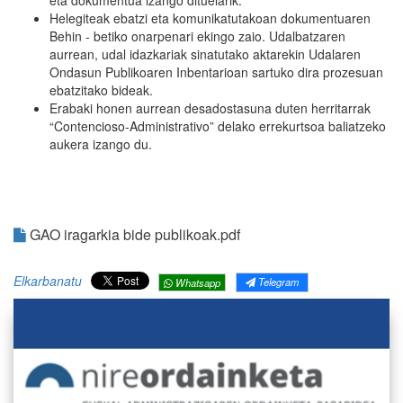
Helegiteak ebatzi eta komunikatutakoan dokumentuaren
Behin - betiko onarpenari ekingo zaio. Udalbatzaren
aurrean, udal idazkariak sinatutako aktarekin Udalaren
Ondasun Publikoaren Inbentarioan sartuko dira prozesuan
ebatzitako bideak.
Erabaki honen aurrean desadostasuna duten herritarrak
“Contencioso-Administrativo” delako errekurtsoa baliatzeko
aukera izango du.
GAO iragarkia bide publikoak.pdf
Elkarbanatu
Telegram
Whatsapp