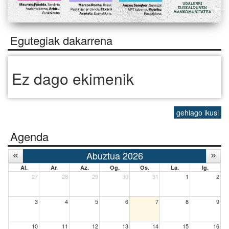
Egutegiak dakarrena
Ez dago ekimenik
gehiago ikusi
Agenda
Abuztua 2026
Al.
Ar.
Az.
Og.
Os.
La.
Ig.
27
28
29
30
31
1
2
3
4
5
6
7
8
9
10
11
12
13
14
15
16