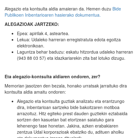
Alegazio eta kontsulta aldia amaieran da. Hemen duzu
Bide
Publikoen Inbentarioaren hasierako dokumentua.
ALEGAZIOAK JARTZEKO:
Epea: apirilak 4, asteartea.
Lekua: Udaleko harreran erregistratuta edota egoitza
elektronikoan.
Laguntza behar baduzu: eskatu hitzordua udaleko harreran
(943 88 03 57) eta idazkariarekin zita bat lotuko dizugu.
Eta alegazio-kontsulta aldiaren ondoren, zer?
Memorian jasotzen den bezala, honako urratsak jarraituko dira
kontsulta aldia amaitu ondoren:
Alegazio eta kontsulta guztiak analizatu eta erantzungo
dira, inbentarioan sartzeko bide bakoitzaren motiboa
arrazoituz. Hitz egiteko prest dauden guztiekin eztabaida
sortzen den kasuetan bat etortzean saiatuko gara
lehenengo fase honetan. Jakina, azken erabakiaren
zentzua Udal korporazioak ebatziko du, adituen aholku
eta dokumentua izango dituelarik.