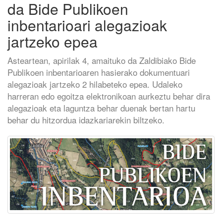
da Bide Publikoen
inbentarioari alegazioak
jartzeko epea
Asteartean, apirilak 4, amaituko da Zaldibiako Bide
Publikoen inbentarioaren hasierako dokumentuari
alegazioak jartzeko 2 hilabeteko epea. Udaleko
harreran edo egoitza elektronikoan aurkeztu behar dira
alegazioak eta laguntza behar duenak bertan hartu
behar du hitzordua idazkariarekin biltzeko.